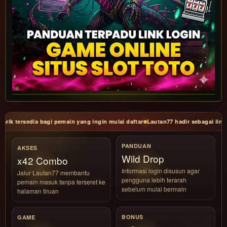
rsedia bagi pemain yang ingin mulai daftar
Lautan77 hadir sebagai link situs g
PANDUAN
AKSES
Fast Match
x42 Combo
Informasi login disusun agar
Jalur Lautan77 membantu
pengguna lebih terarah
pemain masuk tanpa terseret ke
sebelum mulai bermain
halaman tiruan
BONUS
GAME