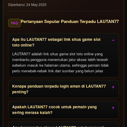
Diperbarui: 24 May 2025
Pertanyaan Seputar Panduan Terpadu LAUTAN77
FAQ
Apa itu LAUTAN77 sebagai link situs game slot
toto online?
LAUTAN77 adalah link situs game slot toto online yang
membantu pengguna menemukan jalur akses lebih terarah
sebelum masuk ke halaman utama, sehingga pemain tidak
perlu menebak-nebak link dari sumber yang belum jelas
Kenapa panduan terpadu login aman di LAUTAN77
penting?
Apakah LAUTAN77 cocok untuk pemain yang
sering merasa kalah?