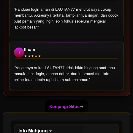
”Panduan login aman di LAUTAN77 menurut saya cukup
membantu. Aksesnya tertata, tampilannya ringan, dan cocok
buat pemain yang ingin lebih fokus sebelum mengejar
jackpot besar.”
Ilham
I
★★★★★
“Yang saya suka, LAUTAN77 tidak bikin bingung saat mau
masuk. Link login, arahan daftar, dan informasi slot toto
online terasa lebih rapi dalam satu halaman.”
Show More
Kunjungi Situs
Info Mahjong