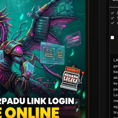
In
SE
Us
pr
Th
bu
View
lice
LA
detai
ga
ba
ak
ke
p
L
me
ag
ti
in