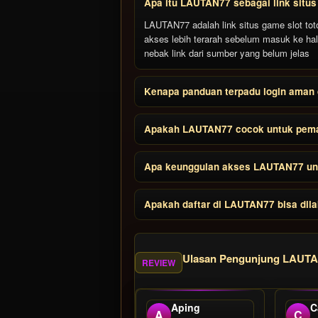
Apa itu LAUTAN77 sebagai link situs 
LAUTAN77 adalah link situs game slot t
akses lebih terarah sebelum masuk ke ha
nebak link dari sumber yang belum jelas
Kenapa panduan terpadu login aman
Apakah LAUTAN77 cocok untuk pemai
Apa keunggulan akses LAUTAN77 unt
Apakah daftar di LAUTAN77 bisa dila
Ulasan Pengunjung LAUT
REVIEW
Aping
C
A
C