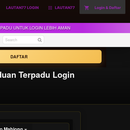
LAUTAN77 LOGIN
LAUTAN77
Login & Daftar
OGIN LEBIH AMAN
Search
LAUTAN77
DAFTAR
nduan Terpadu Login
fo Mahjong