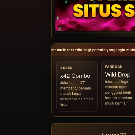
a baru
Bonus menarik tersedia bagi pemain yang ingin mulai daftar
Lauta
PANDUAN
AKSES
Fast Match
x18 Combo
Informasi login
Jalur Lautan77
disusun agar
membantu pemain
pengguna lebih
masuk tanpa
terarah sebelum
terseret ke halaman
mulai bermain
tiruan