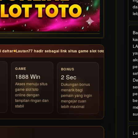
da
leb
Ba
k
LA
n77 hadir sebagai link situs game slot toto online
Panduan terpadu login
ya
ak
pe
BONUS
GAME
se
2 Sec
1888 Win
De
Dukungan bonus
Akses menuju situs
se
menarik bagi
game slot toto
p
pemain yang ingin
online dengan
mengejar cuan
be
tampilan ringan dan
lebih maximal
stabil
me
su
Le