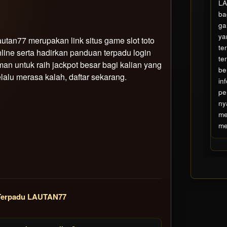
LA
ba
ga
ya
utan77 merupakan link situs game slot toto
te
line serta hadirkan panduan terpadu login
te
an untuk raih jackpot besar bagi kalian yang
be
lalu merasa kalah, daftar sekarang.
in
pe
ny
me
me
 Terpadu LAUTAN77