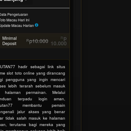
88
formasi Toto Macau
$
Included:
Data Pengeluaran
LECTED
Included:
Toto Macau Hari Ini
e, by you or one client, in a single end
Included:
Update Macau Harian
oduct which end users
are not
charged for.
e total price includes the item price and a
p
Minimal
R
p10.000
R
yer fee.
10.000
Deposit
nse
UTAN77 hadir sebagai link situs
ls
me slot toto online yang dirancang
gi pengguna yang ingin mencari
ses lebih terarah sebelum masuk
 halaman permainan. Melalui
anduan terpadu login aman,
autan77 membantu pemain
ngenali jalur akses yang benar
ar tidak salah masuk ke halaman
ruan, terutama bagi mereka yang
gin membangun peluang lebih baik