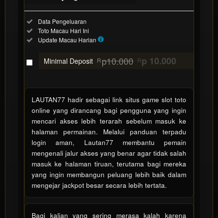
Informasi
Included:
Data Pengeluaran
Toto
Included:
Toto Macau Hari Ini
Macau
Included:
Update Macau Harian
SELECTED
88
$
p10.000
p 10.000
Minimal Deposit
R
R
Use, by
you or
one
client, in
LAUTAN77 hadir sebagai link situs game slot toto
a single
online yang dirancang bagi pengguna yang ingin
end
mencari akses lebih terarah sebelum masuk ke
product
halaman permainan. Melalui panduan terpadu
which
login aman, Lautan77 membantu pemain
end
mengenali jalur akses yang benar agar tidak salah
users
masuk ke halaman tiruan, terutama bagi mereka
are not
yang ingin membangun peluang lebih baik dalam
charged
mengejar jackpot besar secara lebih tertata.
for. The
total
price
Bagi kalian yang sering merasa kalah karena