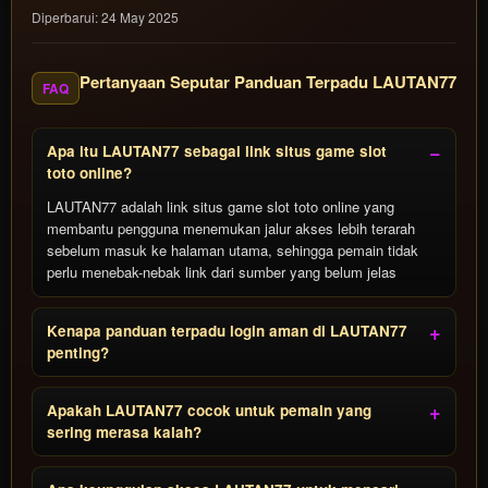
Diperbarui: 24 May 2025
Pertanyaan Seputar Panduan Terpadu LAUTAN77
FAQ
Apa itu LAUTAN77 sebagai link situs game slot
toto online?
LAUTAN77 adalah link situs game slot toto online yang
membantu pengguna menemukan jalur akses lebih terarah
sebelum masuk ke halaman utama, sehingga pemain tidak
perlu menebak-nebak link dari sumber yang belum jelas
Kenapa panduan terpadu login aman di LAUTAN77
penting?
Apakah LAUTAN77 cocok untuk pemain yang
sering merasa kalah?