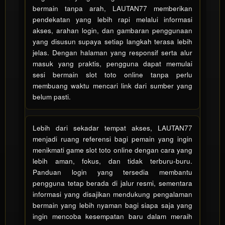
includes
bermain tanpa arah, LAUTAN77 memberikan
the item
pendekatan yang lebih rapi melalui informasi
price
akses, arahan login, dan gambaran penggunaan
and a
yang disusun supaya setiap langkah terasa lebih
buyer
jelas. Dengan halaman yang responsif serta alur
fee.
masuk yang praktis, pengguna dapat memulai
sesi bermain slot toto online tanpa perlu
View
membuang waktu mencari link dari sumber yang
license
belum pasti.
details
Lebih dari sekadar tempat akses, LAUTAN77
menjadi ruang referensi bagi pemain yang ingin
menikmati game slot toto online dengan cara yang
lebih aman, fokus, dan tidak terburu-buru.
Panduan login yang tersedia membantu
pengguna tetap berada di jalur resmi, sementara
informasi yang disajikan mendukung pengalaman
bermain yang lebih nyaman bagi siapa saja yang
ingin mencoba kesempatan baru dalam meraih