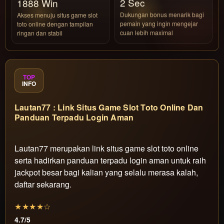
2 Sec
1888 Win
Dukungan bonus menarik bagi
Akses menuju situs game slot
pemain yang ingin mengejar
toto online dengan tampilan
cuan lebih maximal
ringan dan stabil
TOP
INFO
Lautan77 : Link Situs Game Slot Toto Online Dan
Panduan Terpadu Login Aman
Lautan77 merupakan link situs game slot toto online
serta hadirkan panduan terpadu login aman untuk raih
jackpot besar bagi kalian yang selalu merasa kalah,
daftar sekarang.
★★★★☆
4.7/5