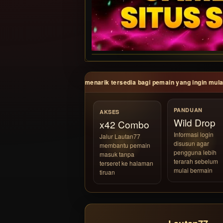
na baru
Bonus menarik tersedia bagi pemain yang ingin mulai daftar
Lauta
PANDUAN
AKSES
Fast Match
x18 Combo
Informasi login
Jalur Lautan77
disusun agar
membantu pemain
pengguna lebih
masuk tanpa
terarah sebelum
terseret ke halaman
mulai bermain
tiruan