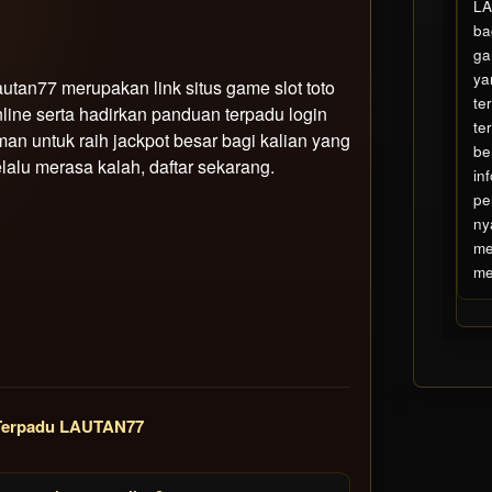
LA
ba
ga
ya
utan77 merupakan link situs game slot toto
te
line serta hadirkan panduan terpadu login
te
an untuk raih jackpot besar bagi kalian yang
be
lalu merasa kalah, daftar sekarang.
in
pe
ny
me
me
 Terpadu LAUTAN77