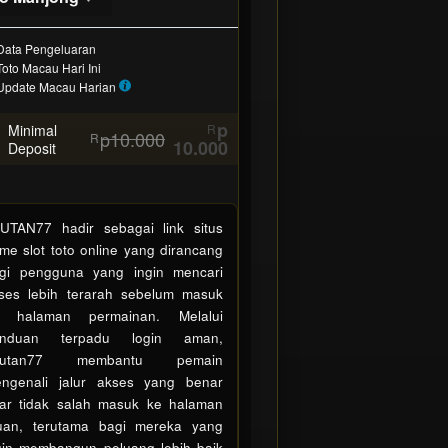
88
formasi Toto Macau
$
Included:
Data Pengeluaran
LECTED
Included:
Toto Macau Hari Ini
e, by you or one client, in a single end
Included:
Update Macau Harian
oduct which end users
are not
charged for.
e total price includes the item price and a
p
Minimal
R
p10.000
R
yer fee.
10.000
Deposit
nse
UTAN77 hadir sebagai link situs
ls
me slot toto online yang dirancang
gi pengguna yang ingin mencari
ses lebih terarah sebelum masuk
 halaman permainan. Melalui
anduan terpadu login aman,
autan77 membantu pemain
ngenali jalur akses yang benar
ar tidak salah masuk ke halaman
ruan, terutama bagi mereka yang
gin membangun peluang lebih baik