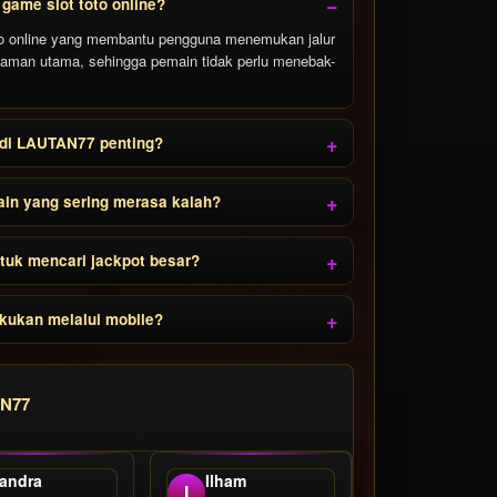
game slot toto online?
oto online yang membantu pengguna menemukan jalur
laman utama, sehingga pemain tidak perlu menebak-
 di LAUTAN77 penting?
n yang sering merasa kalah?
uk mencari jackpot besar?
kukan melalui mobile?
AN77
andra
Ilham
I