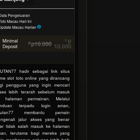
88
formasi Toto Macau
$
Included:
Data Pengeluaran
LECTED
Included:
Toto Macau Hari Ini
e, by you or one client, in a single end
Included:
Update Macau Harian
oduct which end users
are not
charged for.
e total price includes the item price and a
p
Minimal
R
p10.000
R
yer fee.
10.000
Deposit
nse
UTAN77 hadir sebagai link situs
ls
me slot toto online yang dirancang
gi pengguna yang ingin mencari
ses lebih terarah sebelum masuk
 halaman permainan. Melalui
anduan terpadu login aman,
autan77 membantu pemain
ngenali jalur akses yang benar
ar tidak salah masuk ke halaman
ruan, terutama bagi mereka yang
gin membangun peluang lebih baik