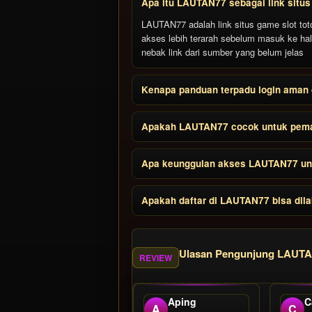
Apa itu LAUTAN77 sebagai link situs 
LAUTAN77 adalah link situs game slot t
akses lebih terarah sebelum masuk ke ha
nebak link dari sumber yang belum jelas
Kenapa panduan terpadu login aman
Apakah LAUTAN77 cocok untuk pemai
Apa keunggulan akses LAUTAN77 unt
Apakah daftar di LAUTAN77 bisa dila
Ulasan Pengunjung LAUT
REVIEW
Aping
C
A
C