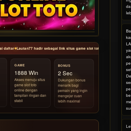
da
leb
Ba
k
LA
77 hadir sebagai link situs game slot toto online
Panduan terpadu login 
ya
ak
pe
BONUS
GAME
se
2 Sec
1888 Win
De
Dukungan bonus
Akses menuju situs
se
menarik bagi
game slot toto
p
pemain yang ingin
online dengan
mengejar cuan
be
tampilan ringan dan
lebih maximal
stabil
me
su
Le