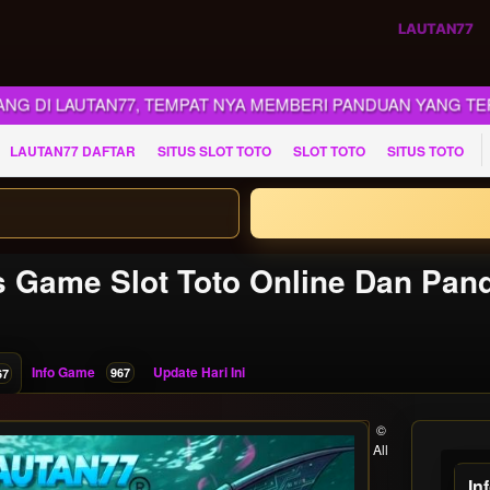
LAUTAN77
, TEMPAT NYA MEMBERI PANDUAN YANG TERPADU UNTUK LO
LAUTAN77 DAFTAR
SITUS SLOT TOTO
SLOT TOTO
SITUS TOTO
us Game Slot Toto Online Dan Pa
Info Game
Update Hari Ini
967
67
s
©
All
In