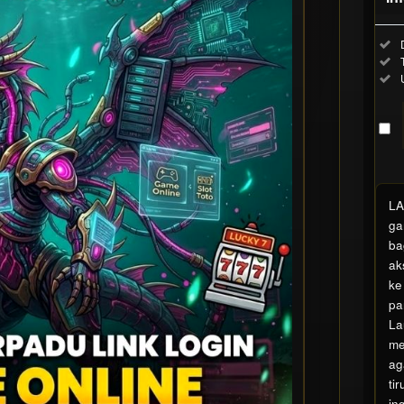
In
SE
Us
pr
Th
bu
View
lice
LA
detai
ga
ba
ak
ke
p
L
me
ag
ti
in