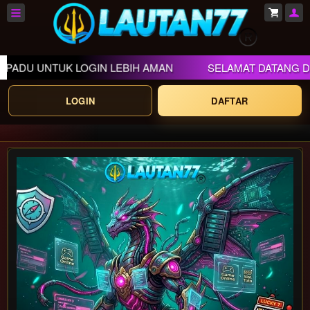
UNTUK LOGIN LEBIH AMAN
SELAMAT DATANG DI LAUT
LOGIN
DAFTAR