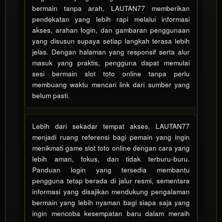
includes
bermain tanpa arah, LAUTAN77 memberikan
the item
pendekatan yang lebih rapi melalui informasi
price
akses, arahan login, dan gambaran penggunaan
and a
yang disusun supaya setiap langkah terasa lebih
buyer
jelas. Dengan halaman yang responsif serta alur
fee.
masuk yang praktis, pengguna dapat memulai
sesi bermain slot toto online tanpa perlu
View
membuang waktu mencari link dari sumber yang
license
belum pasti.
details
Lebih dari sekadar tempat akses, LAUTAN77
menjadi ruang referensi bagi pemain yang ingin
menikmati game slot toto online dengan cara yang
lebih aman, fokus, dan tidak terburu-buru.
Panduan login yang tersedia membantu
pengguna tetap berada di jalur resmi, sementara
informasi yang disajikan mendukung pengalaman
bermain yang lebih nyaman bagi siapa saja yang
ingin mencoba kesempatan baru dalam meraih