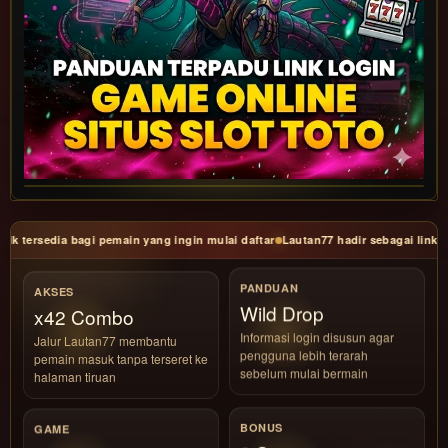
sedia bagi pemain yang ingin mulai daftar
Lautan77 hadir sebagai link situs ga
PANDUAN
AKSES
Fast Match
x42 Combo
Informasi login disusun agar
Jalur Lautan77 membantu
pengguna lebih terarah
pemain masuk tanpa terseret ke
sebelum mulai bermain
halaman tiruan
BONUS
GAME