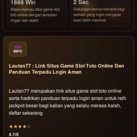
2 Sec
1888 Win
Dukungan bonus menarik bagi
Akses menuju situs game slot
pemain yang ingin mengejar
toto online dengan tampilan
cuan lebih maximal
ringan dan stabil
TOP
INFO
Lautan77 : Link Situs Game Slot Toto Online Dan
Panduan Terpadu Login Aman
Lautan77 merupakan link situs game slot toto online
serta hadirkan panduan terpadu login aman untuk raih
jackpot besar bagi kalian yang selalu merasa kalah,
daftar sekarang.
★★★★☆
4.7/5