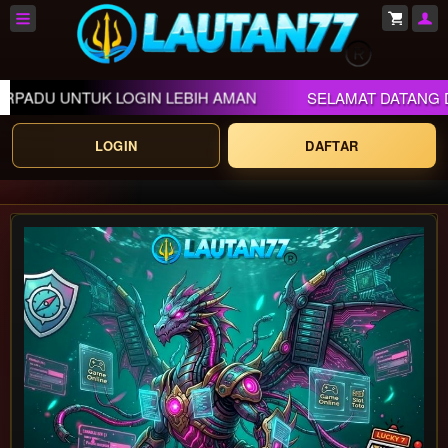
NTUK LOGIN LEBIH AMAN
SELAMAT DATANG DI LAUTAN
LOGIN
DAFTAR