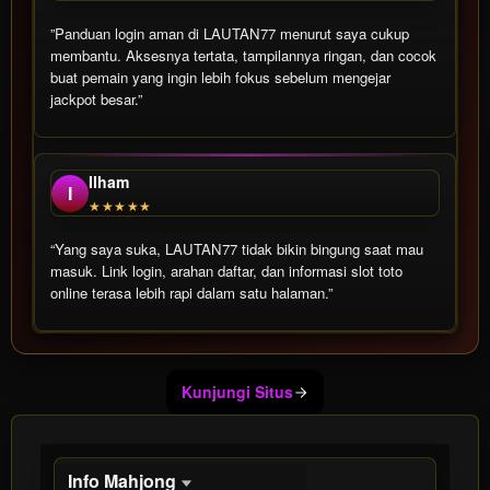
”Panduan login aman di LAUTAN77 menurut saya cukup
membantu. Aksesnya tertata, tampilannya ringan, dan cocok
buat pemain yang ingin lebih fokus sebelum mengejar
jackpot besar.”
Ilham
I
★★★★★
“Yang saya suka, LAUTAN77 tidak bikin bingung saat mau
masuk. Link login, arahan daftar, dan informasi slot toto
online terasa lebih rapi dalam satu halaman.”
Show More
Kunjungi Situs
Info Mahjong