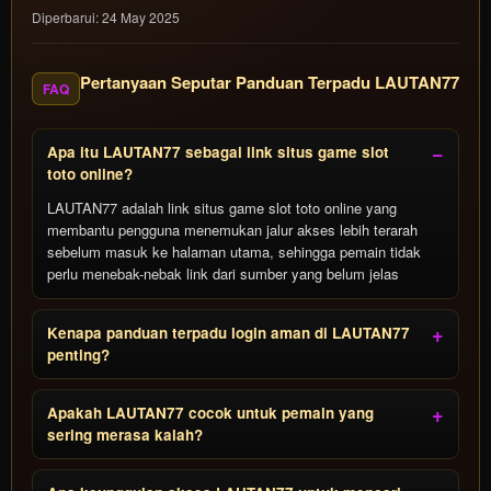
Diperbarui: 24 May 2025
Pertanyaan Seputar Panduan Terpadu LAUTAN77
FAQ
Apa itu LAUTAN77 sebagai link situs game slot
toto online?
LAUTAN77 adalah link situs game slot toto online yang
membantu pengguna menemukan jalur akses lebih terarah
sebelum masuk ke halaman utama, sehingga pemain tidak
perlu menebak-nebak link dari sumber yang belum jelas
Kenapa panduan terpadu login aman di LAUTAN77
penting?
Apakah LAUTAN77 cocok untuk pemain yang
sering merasa kalah?