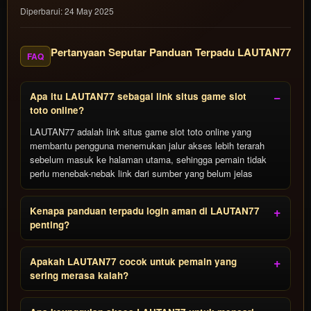
Diperbarui: 24 May 2025
Pertanyaan Seputar Panduan Terpadu LAUTAN77
FAQ
Apa itu LAUTAN77 sebagai link situs game slot
toto online?
LAUTAN77 adalah link situs game slot toto online yang
membantu pengguna menemukan jalur akses lebih terarah
sebelum masuk ke halaman utama, sehingga pemain tidak
perlu menebak-nebak link dari sumber yang belum jelas
Kenapa panduan terpadu login aman di LAUTAN77
penting?
Apakah LAUTAN77 cocok untuk pemain yang
sering merasa kalah?