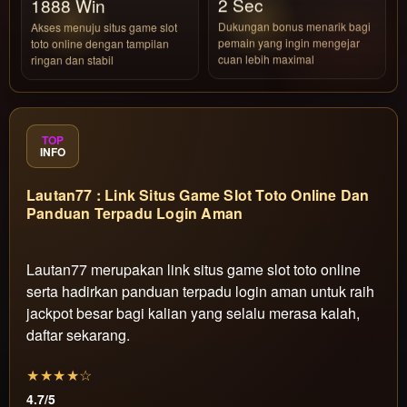
2 Sec
1888 Win
Dukungan bonus menarik bagi
Akses menuju situs game slot
pemain yang ingin mengejar
toto online dengan tampilan
cuan lebih maximal
ringan dan stabil
TOP
INFO
Lautan77 : Link Situs Game Slot Toto Online Dan
Panduan Terpadu Login Aman
Lautan77 merupakan link situs game slot toto online
serta hadirkan panduan terpadu login aman untuk raih
jackpot besar bagi kalian yang selalu merasa kalah,
daftar sekarang.
★★★★☆
4.7/5