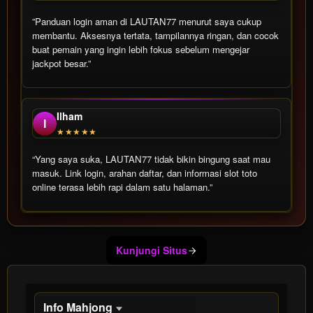
”Panduan login aman di LAUTAN77 menurut saya cukup
membantu. Aksesnya tertata, tampilannya ringan, dan cocok
buat pemain yang ingin lebih fokus sebelum mengejar
jackpot besar.”
Ilham
I
★★★★★
“Yang saya suka, LAUTAN77 tidak bikin bingung saat mau
masuk. Link login, arahan daftar, dan informasi slot toto
online terasa lebih rapi dalam satu halaman.”
Show More
Kunjungi Situs
Info Mahjong