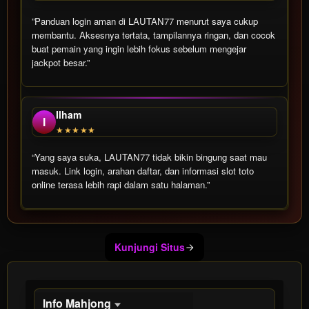
”Panduan login aman di LAUTAN77 menurut saya cukup
membantu. Aksesnya tertata, tampilannya ringan, dan cocok
buat pemain yang ingin lebih fokus sebelum mengejar
jackpot besar.”
Ilham
I
★★★★★
“Yang saya suka, LAUTAN77 tidak bikin bingung saat mau
masuk. Link login, arahan daftar, dan informasi slot toto
online terasa lebih rapi dalam satu halaman.”
Show More
Kunjungi Situs
Info Mahjong