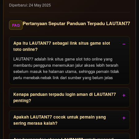
Diperbarui: 24 May 2025
Pertanyaan Seputar Panduan Terpadu LAUTAN77
FAQ
Apa itu LAUTAN77 sebagai link situs game slot
toto online?
LAUTAN77 adalah link situs game slot toto online yang
membantu pengguna menemukan jalur akses lebih terarah
sebelum masuk ke halaman utama, sehingga pemain tidak
perlu menebak-nebak link dari sumber yang belum jelas
Kenapa panduan terpadu login aman di LAUTAN77
penting?
Apakah LAUTAN77 cocok untuk pemain yang
sering merasa kalah?