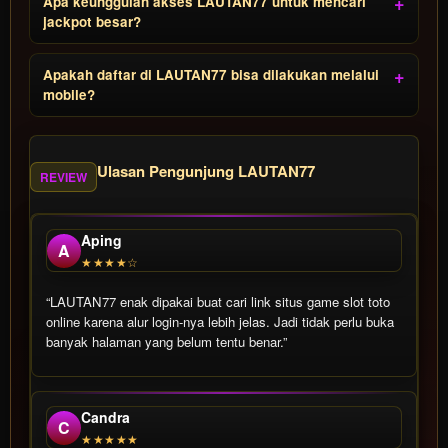
Apa keunggulan akses LAUTAN77 untuk mencari
jackpot besar?
Apakah daftar di LAUTAN77 bisa dilakukan melalui
mobile?
Ulasan Pengunjung LAUTAN77
REVIEW
Aping
A
★★★★☆
“LAUTAN77 enak dipakai buat cari link situs game slot toto
online karena alur login-nya lebih jelas. Jadi tidak perlu buka
banyak halaman yang belum tentu benar.”
Candra
C
★★★★★