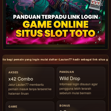
gi pemain yang ingin mulai daftar
Lautan77 hadir sebagai link situs game slot 
PANDUAN
AKSES
Fast Match
x42 Combo
Informasi login disusun agar
Jalur Lautan77 membantu
pengguna lebih terarah
pemain masuk tanpa terseret ke
sebelum mulai bermain
halaman tiruan
BONUS
GAME