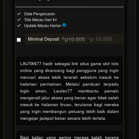
Informasi
Included:
Data Pengeluaran
Toto
Included:
Toto Macau Hari Ini
Macau
Included:
Update Macau Harian
SELECTED
88
$
p10.000
p 10.000
Minimal Deposit
R
R
Use, by
you or
one
client, in
LAUTAN77 hadir sebagai link situs game slot toto
a single
online yang dirancang bagi pengguna yang ingin
end
mencari akses lebih terarah sebelum masuk ke
product
halaman permainan. Melalui panduan terpadu
which
login aman, Lautan77 membantu pemain
end
mengenali jalur akses yang benar agar tidak salah
users
masuk ke halaman tiruan, terutama bagi mereka
are not
yang ingin membangun peluang lebih baik dalam
charged
mengejar jackpot besar secara lebih tertata.
for. The
total
price
Bagi kalian yang sering merasa kalah karena