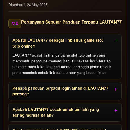
Diperbarui: 24 May 2025
Pertanyaan Seputar Panduan Terpadu LAUTAN77
FAQ
Apa itu LAUTAN77 sebagai link situs game slot
toto online?
LAUTAN77 adalah link situs game slot toto online yang
membantu pengguna menemukan jalur akses lebih terarah
sebelum masuk ke halaman utama, sehingga pemain tidak
perlu menebak-nebak link dari sumber yang belum jelas
Kenapa panduan terpadu login aman di LAUTAN77
penting?
Apakah LAUTAN77 cocok untuk pemain yang
sering merasa kalah?