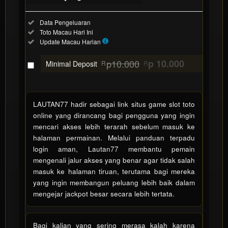
Informasi
Included:
Data Pengeluaran
Toto
Included:
Toto Macau Hari Ini
Macau
Included:
Update Macau Harian
SELECTED
88
$
p10.000
p 10.000
Minimal Deposit
R
R
Use, by
you or
one
client, in
LAUTAN77 hadir sebagai link situs game slot toto
a single
online yang dirancang bagi pengguna yang ingin
end
mencari akses lebih terarah sebelum masuk ke
product
halaman permainan. Melalui panduan terpadu
which
login aman, Lautan77 membantu pemain
end
mengenali jalur akses yang benar agar tidak salah
users
masuk ke halaman tiruan, terutama bagi mereka
are not
yang ingin membangun peluang lebih baik dalam
charged
mengejar jackpot besar secara lebih tertata.
for. The
total
price
Bagi kalian yang sering merasa kalah karena