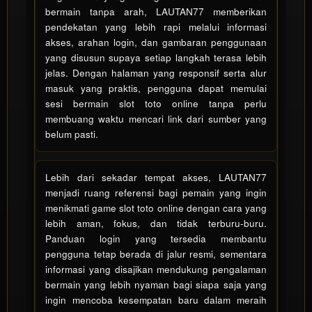
includes
bermain tanpa arah, LAUTAN77 memberikan
the item
pendekatan yang lebih rapi melalui informasi
price
akses, arahan login, dan gambaran penggunaan
and a
yang disusun supaya setiap langkah terasa lebih
buyer
jelas. Dengan halaman yang responsif serta alur
fee.
masuk yang praktis, pengguna dapat memulai
sesi bermain slot toto online tanpa perlu
View
membuang waktu mencari link dari sumber yang
license
belum pasti.
details
Lebih dari sekadar tempat akses, LAUTAN77
menjadi ruang referensi bagi pemain yang ingin
menikmati game slot toto online dengan cara yang
lebih aman, fokus, dan tidak terburu-buru.
Panduan login yang tersedia membantu
pengguna tetap berada di jalur resmi, sementara
informasi yang disajikan mendukung pengalaman
bermain yang lebih nyaman bagi siapa saja yang
ingin mencoba kesempatan baru dalam meraih