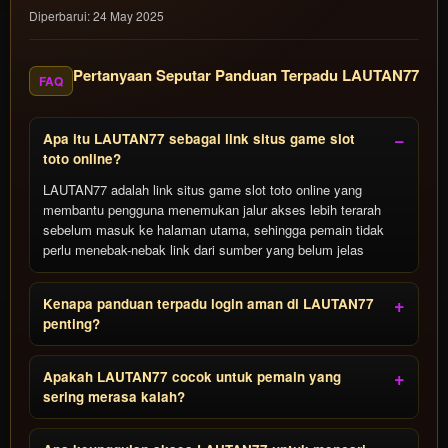
Diperbarui: 24 May 2025
Pertanyaan Seputar Panduan Terpadu LAUTAN77
FAQ
Apa itu LAUTAN77 sebagai link situs game slot
toto online?
LAUTAN77 adalah link situs game slot toto online yang
membantu pengguna menemukan jalur akses lebih terarah
sebelum masuk ke halaman utama, sehingga pemain tidak
perlu menebak-nebak link dari sumber yang belum jelas
Kenapa panduan terpadu login aman di LAUTAN77
penting?
Apakah LAUTAN77 cocok untuk pemain yang
sering merasa kalah?