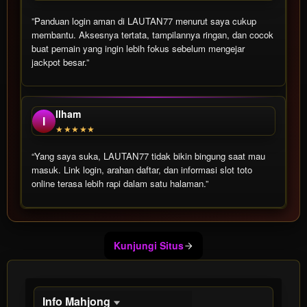
”Panduan login aman di LAUTAN77 menurut saya cukup
membantu. Aksesnya tertata, tampilannya ringan, dan cocok
buat pemain yang ingin lebih fokus sebelum mengejar
jackpot besar.”
Ilham
I
★★★★★
“Yang saya suka, LAUTAN77 tidak bikin bingung saat mau
masuk. Link login, arahan daftar, dan informasi slot toto
online terasa lebih rapi dalam satu halaman.”
Show More
Kunjungi Situs
Info Mahjong