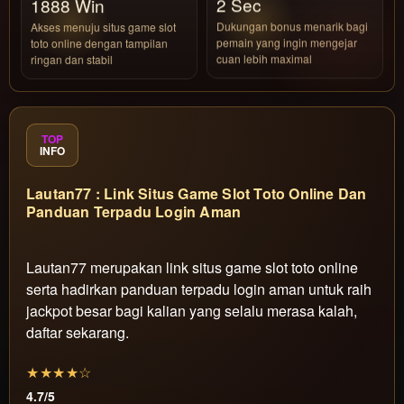
2 Sec
1888 Win
Dukungan bonus menarik bagi
Akses menuju situs game slot
pemain yang ingin mengejar
toto online dengan tampilan
cuan lebih maximal
ringan dan stabil
TOP
INFO
Lautan77 : Link Situs Game Slot Toto Online Dan
Panduan Terpadu Login Aman
Lautan77 merupakan link situs game slot toto online
serta hadirkan panduan terpadu login aman untuk raih
jackpot besar bagi kalian yang selalu merasa kalah,
daftar sekarang.
★★★★☆
4.7/5