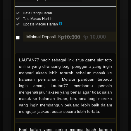
Informasi
Included:
Data Pengeluaran
Toto
Included:
Toto Macau Hari Ini
Macau
Included:
Update Macau Harian
SELECTED
88
$
p10.000
p 10.000
Minimal Deposit
R
R
Use, by
you or
one
client, in
LAUTAN77 hadir sebagai link situs game slot toto
a single
online yang dirancang bagi pengguna yang ingin
end
mencari akses lebih terarah sebelum masuk ke
product
halaman permainan. Melalui panduan terpadu
which
login aman, Lautan77 membantu pemain
end
mengenali jalur akses yang benar agar tidak salah
users
masuk ke halaman tiruan, terutama bagi mereka
are not
yang ingin membangun peluang lebih baik dalam
charged
mengejar jackpot besar secara lebih tertata.
for. The
total
price
Bagi kalian yang sering merasa kalah karena