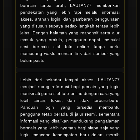
includes
bermain tanpa arah, LAUTAN77 memberikan
the item
pendekatan yang lebih rapi melalui informasi
price
akses, arahan login, dan gambaran penggunaan
and a
yang disusun supaya setiap langkah terasa lebih
buyer
jelas. Dengan halaman yang responsif serta alur
fee.
masuk yang praktis, pengguna dapat memulai
sesi bermain slot toto online tanpa perlu
View
membuang waktu mencari link dari sumber yang
license
belum pasti.
details
Lebih dari sekadar tempat akses, LAUTAN77
menjadi ruang referensi bagi pemain yang ingin
menikmati game slot toto online dengan cara yang
lebih aman, fokus, dan tidak terburu-buru.
Panduan login yang tersedia membantu
pengguna tetap berada di jalur resmi, sementara
informasi yang disajikan mendukung pengalaman
bermain yang lebih nyaman bagi siapa saja yang
ingin mencoba kesempatan baru dalam meraih