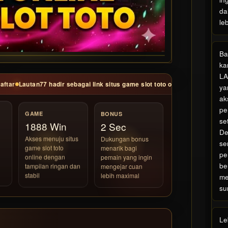
da
leb
Ba
k
LA
 hadir sebagai link situs game slot toto online
Panduan terpadu login am
ya
ak
pe
BONUS
GAME
se
2 Sec
1888 Win
De
Dukungan bonus
Akses menuju situs
se
menarik bagi
game slot toto
p
pemain yang ingin
online dengan
mengejar cuan
be
tampilan ringan dan
lebih maximal
stabil
me
su
Le