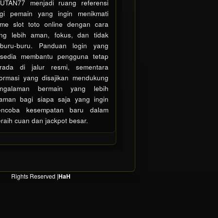
UTAN77 menjadi ruang referensi
gi pemain yang ingin menikmati
me slot toto online dengan cara
ng lebih aman, fokus, dan tidak
rburu-buru. Panduan login yang
rsedia membantu pengguna tetap
rada di jalur resmi, sementara
formasi yang disajikan mendukung
ngalaman bermain yang lebih
aman bagi siapa saja yang ingin
ncoba kesempatan baru dalam
raih cuan dan jackpot besar.
Rights Reserved |
HaH