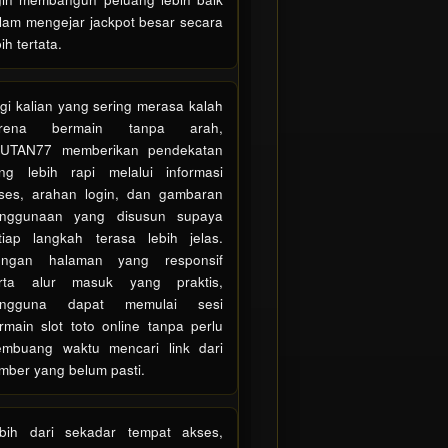
lam mengejar jackpot besar secara
ih tertata.
gi kalian yang sering merasa kalah
arena bermain tanpa arah,
UTAN77 memberikan pendekatan
an membantu pemain tidak salah akses
Jalur masuk Lautan77 dibuat lebi
ng lebih rapi melalui informasi
ses, arahan login, dan gambaran
nggunaan yang disusun supaya
tiap langkah terasa lebih jelas.
ngan halaman yang responsif
rta alur masuk yang praktis,
engguna dapat memulai sesi
rmain slot toto online tanpa perlu
mbuang waktu mencari link dari
mber yang belum pasti.
bih dari sekadar tempat akses,