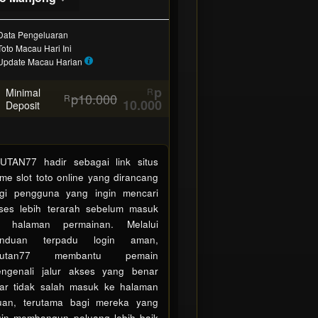
88
formasi Toto Macau
$
Included:
Data Pengeluaran
LECTED
Included:
Toto Macau Hari Ini
e, by you or one client, in a single end
Included:
Update Macau Harian
oduct which end users
are not
charged for.
e total price includes the item price and a
p
Minimal
R
p10.000
R
yer fee.
10.000
Deposit
nse
UTAN77 hadir sebagai link situs
ls
me slot toto online yang dirancang
gi pengguna yang ingin mencari
ses lebih terarah sebelum masuk
 halaman permainan. Melalui
anduan terpadu login aman,
autan77 membantu pemain
ngenali jalur akses yang benar
ar tidak salah masuk ke halaman
ruan, terutama bagi mereka yang
gin membangun peluang lebih baik