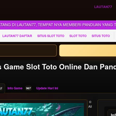
LAUTAN77
77, TEMPAT NYA MEMBERI PANDUAN YANG TERPADU UNTUK 
LAUTAN77 DAFTAR
SITUS SLOT TOTO
SLOT TOTO
SITUS TOTO
us Game Slot Toto Online Dan Pa
Info Game
Update Hari Ini
967
67
s
©
All
In