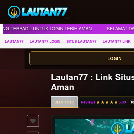
NTUK LOGIN LEBIH AMAN
SELAMAT DATANG DI LAUTAN
LAUTAN77
LAUTAN77 LOGIN
SITUS LAUTAN77
LAUTAN77 LINK
LOGIN
Lautan77 : Link Sit
Aman
5.00
SLOT TOTO
Reviews
5.00
9
star