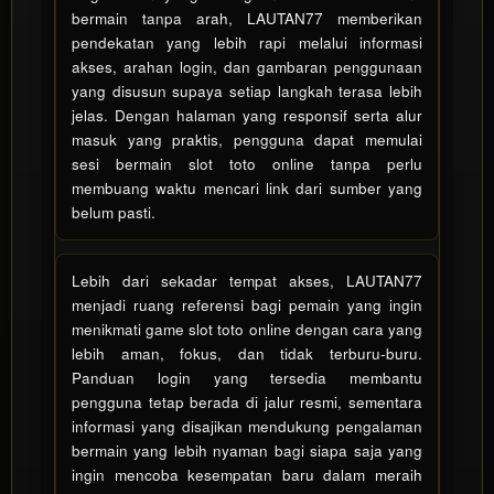
includes
bermain tanpa arah, LAUTAN77 memberikan
the item
pendekatan yang lebih rapi melalui informasi
price
akses, arahan login, dan gambaran penggunaan
and a
yang disusun supaya setiap langkah terasa lebih
buyer
jelas. Dengan halaman yang responsif serta alur
fee.
masuk yang praktis, pengguna dapat memulai
sesi bermain slot toto online tanpa perlu
View
membuang waktu mencari link dari sumber yang
license
belum pasti.
details
Lebih dari sekadar tempat akses, LAUTAN77
menjadi ruang referensi bagi pemain yang ingin
menikmati game slot toto online dengan cara yang
lebih aman, fokus, dan tidak terburu-buru.
Panduan login yang tersedia membantu
pengguna tetap berada di jalur resmi, sementara
informasi yang disajikan mendukung pengalaman
bermain yang lebih nyaman bagi siapa saja yang
ingin mencoba kesempatan baru dalam meraih