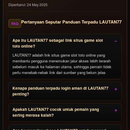
Diperbarui: 24 May 2025
Pertanyaan Seputar Panduan Terpadu LAUTAN77
FAQ
Apa itu LAUTAN77 sebagai link situs game slot
toto online?
LAUTAN77 adalah link situs game slot toto online yang
membantu pengguna menemukan jalur akses lebih terarah
sebelum masuk ke halaman utama, sehingga pemain tidak
perlu menebak-nebak link dari sumber yang belum jelas
Kenapa panduan terpadu login aman di LAUTAN77
penting?
Apakah LAUTAN77 cocok untuk pemain yang
sering merasa kalah?