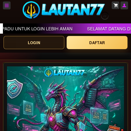
UNTUK LOGIN LEBIH AMAN
SELAMAT DATANG DI LAUTA
LOGIN
DAFTAR