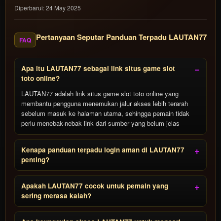
Diperbarui: 24 May 2025
Pertanyaan Seputar Panduan Terpadu LAUTAN77
FAQ
Apa itu LAUTAN77 sebagai link situs game slot
toto online?
LAUTAN77 adalah link situs game slot toto online yang
membantu pengguna menemukan jalur akses lebih terarah
sebelum masuk ke halaman utama, sehingga pemain tidak
perlu menebak-nebak link dari sumber yang belum jelas
Kenapa panduan terpadu login aman di LAUTAN77
penting?
Apakah LAUTAN77 cocok untuk pemain yang
sering merasa kalah?