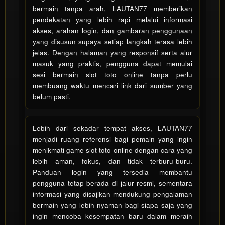
includes
bermain tanpa arah, LAUTAN77 memberikan
the item
pendekatan yang lebih rapi melalui informasi
price
akses, arahan login, dan gambaran penggunaan
and a
yang disusun supaya setiap langkah terasa lebih
buyer
jelas. Dengan halaman yang responsif serta alur
fee.
masuk yang praktis, pengguna dapat memulai
sesi bermain slot toto online tanpa perlu
View
membuang waktu mencari link dari sumber yang
license
belum pasti.
details
Lebih dari sekadar tempat akses, LAUTAN77
menjadi ruang referensi bagi pemain yang ingin
menikmati game slot toto online dengan cara yang
lebih aman, fokus, dan tidak terburu-buru.
Panduan login yang tersedia membantu
pengguna tetap berada di jalur resmi, sementara
informasi yang disajikan mendukung pengalaman
bermain yang lebih nyaman bagi siapa saja yang
ingin mencoba kesempatan baru dalam meraih