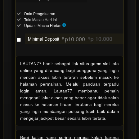
Informasi
Included:
Data Pengeluaran
Toto
Included:
Toto Macau Hari Ini
Macau
Included:
Update Macau Harian
SELECTED
88
$
p10.000
p 10.000
Minimal Deposit
R
R
Use, by
you or
one
client, in
LAUTAN77 hadir sebagai link situs game slot toto
a single
online yang dirancang bagi pengguna yang ingin
end
mencari akses lebih terarah sebelum masuk ke
product
halaman permainan. Melalui panduan terpadu
which
login aman, Lautan77 membantu pemain
end
mengenali jalur akses yang benar agar tidak salah
users
masuk ke halaman tiruan, terutama bagi mereka
are not
yang ingin membangun peluang lebih baik dalam
charged
mengejar jackpot besar secara lebih tertata.
for. The
total
price
Bagi kalian yang sering merasa kalah karena