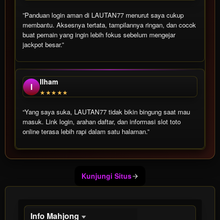
”Panduan login aman di LAUTAN77 menurut saya cukup
membantu. Aksesnya tertata, tampilannya ringan, dan cocok
buat pemain yang ingin lebih fokus sebelum mengejar
jackpot besar.”
Ilham
I
★★★★★
“Yang saya suka, LAUTAN77 tidak bikin bingung saat mau
masuk. Link login, arahan daftar, dan informasi slot toto
online terasa lebih rapi dalam satu halaman.”
Show More
Kunjungi Situs
Info Mahjong