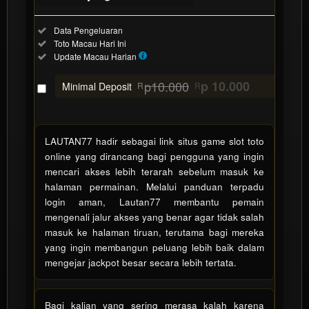
Informasi
Included:
Data Pengeluaran
Toto
Included:
Toto Macau Hari Ini
Macau
Included:
Update Macau Harian
SELECTED
88
$
p10.000
p 10.000
Minimal Deposit
R
R
Use, by
you or
one
client, in
LAUTAN77 hadir sebagai link situs game slot toto
a single
online yang dirancang bagi pengguna yang ingin
end
mencari akses lebih terarah sebelum masuk ke
product
halaman permainan. Melalui panduan terpadu
which
login aman, Lautan77 membantu pemain
end
mengenali jalur akses yang benar agar tidak salah
users
masuk ke halaman tiruan, terutama bagi mereka
are not
yang ingin membangun peluang lebih baik dalam
charged
mengejar jackpot besar secara lebih tertata.
for. The
total
price
Bagi kalian yang sering merasa kalah karena