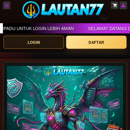
UNTUK LOGIN LEBIH AMAN
SELAMAT DATANG DI LAUTA
LOGIN
DAFTAR