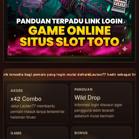
sedia bagi pemain yang ingin mulai daftar
Lautan77 hadir sebagai link situs g
PANDUAN
AKSES
Fast Match
x42 Combo
Informasi login disusun agar
Jalur Lautan77 membantu
pengguna lebih terarah
pemain masuk tanpa terseret ke
sebelum mulai bermain
halaman tiruan
BONUS
GAME