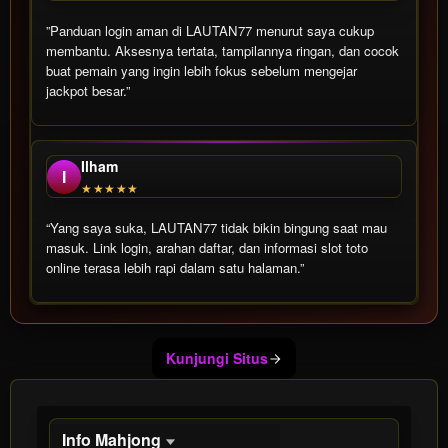
”Panduan login aman di LAUTAN77 menurut saya cukup
membantu. Aksesnya tertata, tampilannya ringan, dan cocok
buat pemain yang ingin lebih fokus sebelum mengejar
jackpot besar.”
Ilham
I
★★★★★
“Yang saya suka, LAUTAN77 tidak bikin bingung saat mau
masuk. Link login, arahan daftar, dan informasi slot toto
online terasa lebih rapi dalam satu halaman.”
Show More
Kunjungi Situs
Info Mahjong