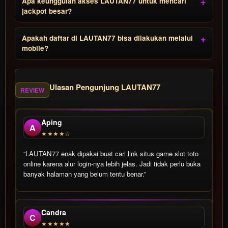
Apa keunggulan akses LAUTAN77 untuk mencari
jackpot besar?
Apakah daftar di LAUTAN77 bisa dilakukan melalui
mobile?
Ulasan Pengunjung LAUTAN77
REVIEW
Aping
A
★★★★☆
“LAUTAN77 enak dipakai buat cari link situs game slot toto
online karena alur login-nya lebih jelas. Jadi tidak perlu buka
banyak halaman yang belum tentu benar.”
Candra
C
★★★★★