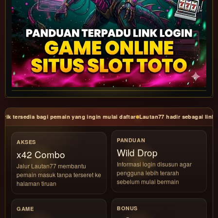
sedia bagi pemain yang ingin mulai daftar
Lautan77 hadir sebagai link situs g
PANDUAN
AKSES
Fast Match
x42 Combo
Informasi login disusun agar
Jalur Lautan77 membantu
pengguna lebih terarah
pemain masuk tanpa terseret ke
sebelum mulai bermain
halaman tiruan
BONUS
GAME