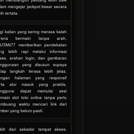
lam mengejar jackpot besar secara
ih tertata.
gi kalian yang sering merasa kalah
arena bermain tanpa arah,
UTAN77 memberikan pendekatan
man membantu pemain tidak salah akses
Jalur masuk Lautan77 dibuat leb
ng lebih rapi melalui informasi
ses, arahan login, dan gambaran
nggunaan yang disusun supaya
tiap langkah terasa lebih jelas.
ngan halaman yang responsif
rta alur masuk yang praktis,
engguna dapat memulai sesi
rmain slot toto online tanpa perlu
mbuang waktu mencari link dari
mber yang belum pasti.
bih dari sekadar tempat akses,