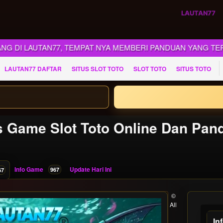
LAUTAN77
, TEMPAT NYA MEMBERI PANDUAN YANG TERPADU UNTUK LOG
LAUTAN77 DAFTAR
SITUS SLOT TOTO
SLOT TOTO
SITUS TOTO
us Game Slot Toto Online Dan Pa
Info Game
Update Hari Ini
967
67
s
©
All
In