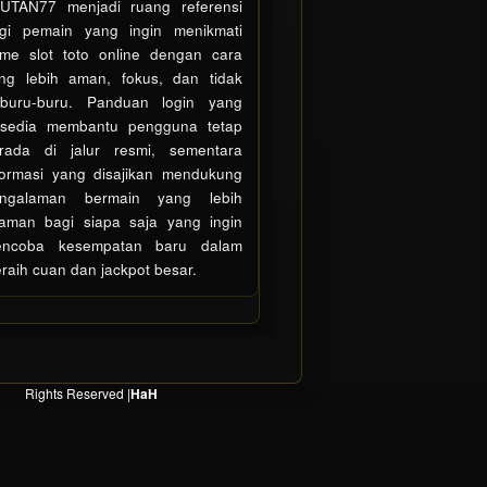
UTAN77 menjadi ruang referensi
gi pemain yang ingin menikmati
me slot toto online dengan cara
ng lebih aman, fokus, dan tidak
rburu-buru. Panduan login yang
rsedia membantu pengguna tetap
rada di jalur resmi, sementara
formasi yang disajikan mendukung
ngalaman bermain yang lebih
aman bagi siapa saja yang ingin
ncoba kesempatan baru dalam
raih cuan dan jackpot besar.
Rights Reserved |
HaH