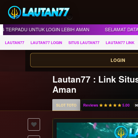
K LOGIN LEBIH AMAN
SELAMAT DATANG DI LAUTAN77
LAUTAN77
LAUTAN77 LOGIN
SITUS LAUTAN77
LAUTAN77 LINK
LOGIN
Lautan77 : Link Sit
Aman
5.00
SLOT TOTO
Reviews
5.00
9
star