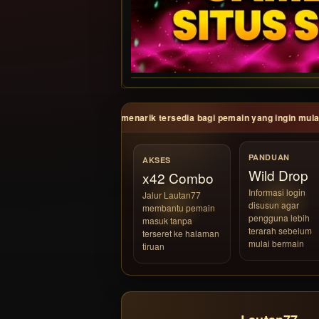
baru
Bonus menarik tersedia bagi pemain yang ingin mulai daftar
Lautan7
PANDUAN
AKSES
Fast Match
x18 Combo
Informasi login
Jalur Lautan77
disusun agar
membantu pemain
pengguna lebih
masuk tanpa
terarah sebelum
terseret ke halaman
mulai bermain
tiruan