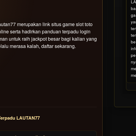
LA
ba
ga
ya
utan77 merupakan link situs game slot toto
te
line serta hadirkan panduan terpadu login
te
an untuk raih jackpot besar bagi kalian yang
be
lalu merasa kalah, daftar sekarang.
in
pe
ny
me
me
 Terpadu LAUTAN77