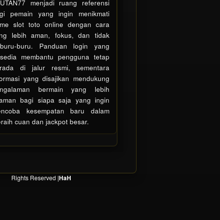
UTAN77 menjadi ruang referensi
gi pemain yang ingin menikmati
me slot toto online dengan cara
ng lebih aman, fokus, dan tidak
rburu-buru. Panduan login yang
rsedia membantu pengguna tetap
rada di jalur resmi, sementara
formasi yang disajikan mendukung
ngalaman bermain yang lebih
aman bagi siapa saja yang ingin
ncoba kesempatan baru dalam
raih cuan dan jackpot besar.
Rights Reserved |
HaH