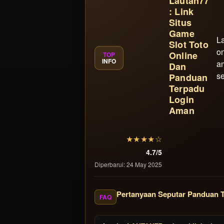
Lautan77
: Link
Situs
Game
La
Slot Toto
on
Online
TOP
INFO
am
Dan
se
Panduan
Terpadu
Login
Aman
★★★★☆
4.7/5
Diperbarui: 24 May 2025
Pertanyaan Seputar Panduan
FAQ