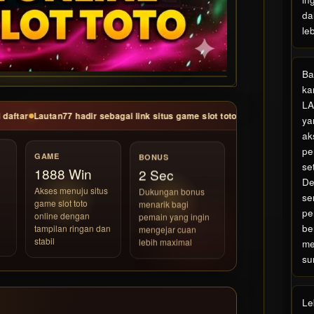
da
leb
Ba
k
LA
77 hadir sebagai link situs game slot toto online
Panduan terpadu login 
ya
ak
pe
BONUS
GAME
se
2 Sec
1888 Win
De
Dukungan bonus
Akses menuju situs
se
menarik bagi
game slot toto
p
pemain yang ingin
online dengan
mengejar cuan
be
tampilan ringan dan
lebih maximal
stabil
me
su
Le