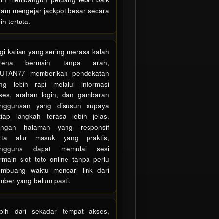
lam mengejar jackpot besar secara
ih tertata.
gi kalian yang sering merasa kalah
arena bermain tanpa arah,
UTAN77 memberikan pendekatan
aman membantu pemain tidak salah akses
Jalur masuk Lautan77 dibuat le
ng lebih rapi melalui informasi
ses, arahan login, dan gambaran
nggunaan yang disusun supaya
tiap langkah terasa lebih jelas.
ngan halaman yang responsif
rta alur masuk yang praktis,
engguna dapat memulai sesi
rmain slot toto online tanpa perlu
mbuang waktu mencari link dari
mber yang belum pasti.
bih dari sekadar tempat akses,