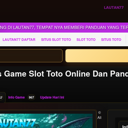
LAUTAN77
7, TEMPAT NYA MEMBERI PANDUAN YANG TERPADU UNTUK LO
LAUTAN77 DAFTAR
SITUS SLOT TOTO
SLOT TOTO
SITUS TOTO
us Game Slot Toto Online Dan Pa
Info Game
Update Hari Ini
967
67
s
©
All
In