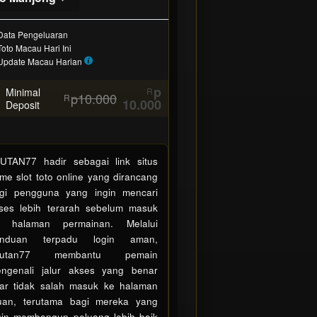
88
formasi Toto Macau
$
Included:
Data Pengeluaran
LECTED
Included:
Toto Macau Hari Ini
e, by you or one client, in a single end
Included:
Update Macau Harian
oduct which end users
are not
charged for.
e total price includes the item price and a
p
Minimal
R
p10.000
R
yer fee.
10.000
Deposit
nse
UTAN77 hadir sebagai link situs
ls
me slot toto online yang dirancang
gi pengguna yang ingin mencari
ses lebih terarah sebelum masuk
 halaman permainan. Melalui
anduan terpadu login aman,
autan77 membantu pemain
ngenali jalur akses yang benar
ar tidak salah masuk ke halaman
ruan, terutama bagi mereka yang
gin membangun peluang lebih baik