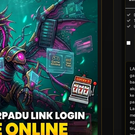
In
SE
Us
pr
Th
bu
View
lice
LA
detai
ga
ba
ak
ke
p
L
me
ag
ti
in