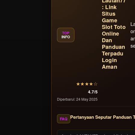
Lautan77
: Link
Situs
Game
La
Slot Toto
on
Online
TOP
INFO
am
Dan
se
Panduan
Terpadu
Login
Aman
★★★★☆
4.7/5
Diperbarui: 24 May 2025
Pertanyaan Seputar Panduan
FAQ