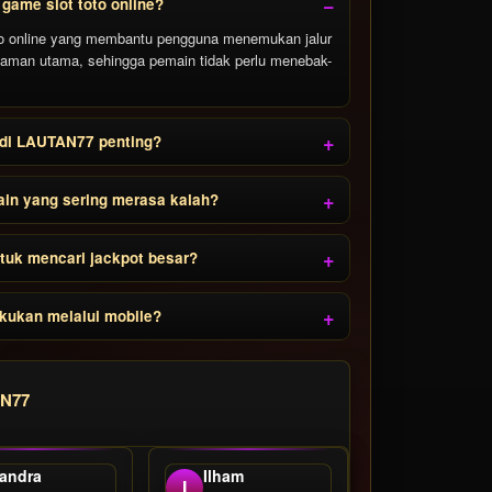
game slot toto online?
oto online yang membantu pengguna menemukan jalur
laman utama, sehingga pemain tidak perlu menebak-
 di LAUTAN77 penting?
n yang sering merasa kalah?
uk mencari jackpot besar?
kukan melalui mobile?
AN77
andra
Ilham
I