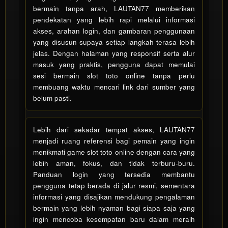
includes
bermain tanpa arah, LAUTAN77 memberikan
the item
pendekatan yang lebih rapi melalui informasi
price
akses, arahan login, dan gambaran penggunaan
and a
yang disusun supaya setiap langkah terasa lebih
buyer
jelas. Dengan halaman yang responsif serta alur
fee.
masuk yang praktis, pengguna dapat memulai
sesi bermain slot toto online tanpa perlu
View
membuang waktu mencari link dari sumber yang
license
belum pasti.
details
Lebih dari sekadar tempat akses, LAUTAN77
menjadi ruang referensi bagi pemain yang ingin
menikmati game slot toto online dengan cara yang
lebih aman, fokus, dan tidak terburu-buru.
Panduan login yang tersedia membantu
pengguna tetap berada di jalur resmi, sementara
informasi yang disajikan mendukung pengalaman
bermain yang lebih nyaman bagi siapa saja yang
ingin mencoba kesempatan baru dalam meraih