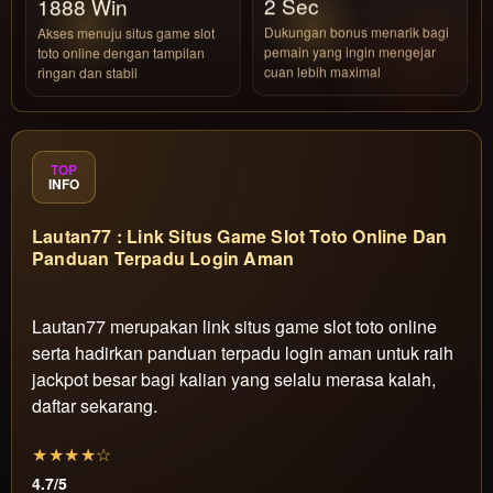
2 Sec
1888 Win
Dukungan bonus menarik bagi
Akses menuju situs game slot
pemain yang ingin mengejar
toto online dengan tampilan
cuan lebih maximal
ringan dan stabil
TOP
INFO
Lautan77 : Link Situs Game Slot Toto Online Dan
Panduan Terpadu Login Aman
Lautan77 merupakan link situs game slot toto online
serta hadirkan panduan terpadu login aman untuk raih
jackpot besar bagi kalian yang selalu merasa kalah,
daftar sekarang.
★★★★☆
4.7/5