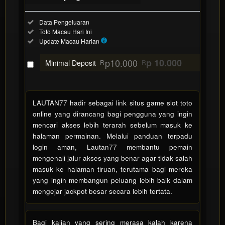
Informasi
Included:
Data Pengeluaran
Toto
Included:
Toto Macau Hari Ini
Macau
Included:
Update Macau Harian
SELECTED
88
$
p10.000
p 10.000
Minimal Deposit
R
R
Use, by
you or
one
client, in
LAUTAN77 hadir sebagai link situs game slot toto
a single
online yang dirancang bagi pengguna yang ingin
end
mencari akses lebih terarah sebelum masuk ke
product
halaman permainan. Melalui panduan terpadu
which
login aman, Lautan77 membantu pemain
end
mengenali jalur akses yang benar agar tidak salah
users
masuk ke halaman tiruan, terutama bagi mereka
are not
yang ingin membangun peluang lebih baik dalam
charged
mengejar jackpot besar secara lebih tertata.
for. The
total
price
Bagi kalian yang sering merasa kalah karena