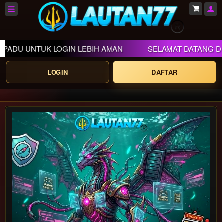
UNTUK LOGIN LEBIH AMAN
SELAMAT DATANG DI LAUTA
LOGIN
DAFTAR