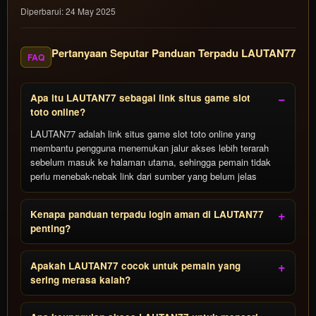
Diperbarui: 24 May 2025
Pertanyaan Seputar Panduan Terpadu LAUTAN77
FAQ
Apa itu LAUTAN77 sebagai link situs game slot
toto online?
LAUTAN77 adalah link situs game slot toto online yang
membantu pengguna menemukan jalur akses lebih terarah
sebelum masuk ke halaman utama, sehingga pemain tidak
perlu menebak-nebak link dari sumber yang belum jelas
Kenapa panduan terpadu login aman di LAUTAN77
penting?
Apakah LAUTAN77 cocok untuk pemain yang
sering merasa kalah?