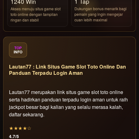
1240 Win
2 Sec
Akses menuju situs game slot
Dukungan bonus menarik bagi
toto online dengan tampilan
pemain yang ingin mengejar
ringan dan stabil
cuan lebih maximal
TOP
INFO
Lautan77 : Link Situs Game Slot Toto Online Dan
Panduan Terpadu Login Aman
Lautan77 merupakan link situs game slot toto online
serta hadirkan panduan terpadu login aman untuk raih
jackpot besar bagi kalian yang selalu merasa kalah,
daftar sekarang.
★★★★☆
4.7/5