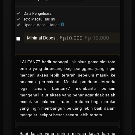
Informasi
Included:
Data Pengeluaran
Toto
Included:
Toto Macau Hari Ini
Macau
Included:
Update Macau Harian
SELECTED
88
$
p10.000
p 10.000
Minimal Deposit
R
R
Use, by
you or
one
client, in
LAUTAN77 hadir sebagai link situs game slot toto
a single
online yang dirancang bagi pengguna yang ingin
end
mencari akses lebih terarah sebelum masuk ke
product
halaman permainan. Melalui panduan terpadu
which
login aman, Lautan77 membantu pemain
end
mengenali jalur akses yang benar agar tidak salah
users
masuk ke halaman tiruan, terutama bagi mereka
are not
yang ingin membangun peluang lebih baik dalam
charged
mengejar jackpot besar secara lebih tertata.
for. The
total
price
Bagi kalian yang sering merasa kalah karena