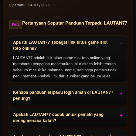
Diperbarui: 24 May 2025
Pertanyaan Seputar Panduan Terpadu LAUTAN77
FAQ
Apa itu LAUTAN77 sebagai link situs game slot
toto online?
LAUTAN77 adalah link situs game slot toto online yang
membantu pengguna menemukan jalur akses lebih terarah
sebelum masuk ke halaman utama, sehingga pemain tidak
perlu menebak-nebak link dari sumber yang belum jelas
Kenapa panduan terpadu login aman di LAUTAN77
penting?
Apakah LAUTAN77 cocok untuk pemain yang
sering merasa kalah?