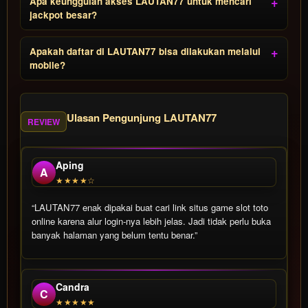
Apa keunggulan akses LAUTAN77 untuk mencari
jackpot besar?
Apakah daftar di LAUTAN77 bisa dilakukan melalui
mobile?
Ulasan Pengunjung LAUTAN77
REVIEW
Aping
A
★★★★☆
“LAUTAN77 enak dipakai buat cari link situs game slot toto
online karena alur login-nya lebih jelas. Jadi tidak perlu buka
banyak halaman yang belum tentu benar.”
Candra
C
★★★★★