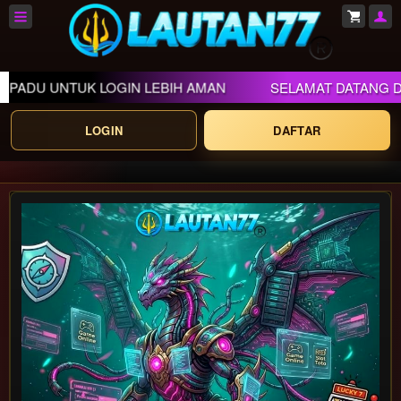
UNTUK LOGIN LEBIH AMAN
SELAMAT DATANG DI LAUTA
LOGIN
DAFTAR