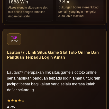
2 Sec
1888 Win
Dukungan bonus menarik bagi
Akses menuju situs game slot
pemain yang ingin mengejar
toto online dengan tampilan
cuan lebih maximal
ringan dan stabil
TOP
INFO
Lautan77 : Link Situs Game Slot Toto Online Dan
Panduan Terpadu Login Aman
Lautan77 merupakan link situs game slot toto online
serta hadirkan panduan terpadu login aman untuk raih
jackpot besar bagi kalian yang selalu merasa kalah,
daftar sekarang.
★★★★☆
4.7/5