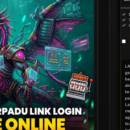
In
SE
Us
pr
Th
bu
View
lice
LA
detai
ga
ba
ak
ke
p
L
me
ag
ti
in