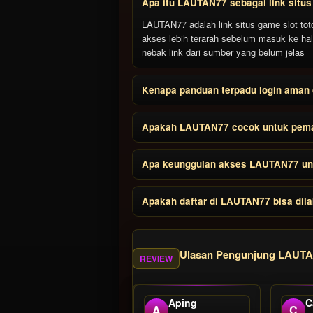
Apa itu LAUTAN77 sebagai link situs 
LAUTAN77 adalah link situs game slot t
akses lebih terarah sebelum masuk ke ha
nebak link dari sumber yang belum jelas
Kenapa panduan terpadu login aman
Apakah LAUTAN77 cocok untuk pemai
Apa keunggulan akses LAUTAN77 unt
Apakah daftar di LAUTAN77 bisa dila
Ulasan Pengunjung LAUT
REVIEW
Aping
C
A
C