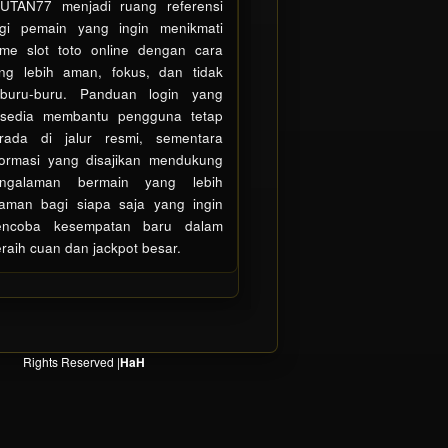
UTAN77 menjadi ruang referensi
gi pemain yang ingin menikmati
me slot toto online dengan cara
ng lebih aman, fokus, dan tidak
rburu-buru. Panduan login yang
rsedia membantu pengguna tetap
rada di jalur resmi, sementara
formasi yang disajikan mendukung
ngalaman bermain yang lebih
aman bagi siapa saja yang ingin
ncoba kesempatan baru dalam
raih cuan dan jackpot besar.
Rights Reserved |
HaH