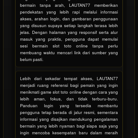
includes
bermain tanpa arah, LAUTAN77 memberikan
the item
pendekatan yang lebih rapi melalui informasi
price
akses, arahan login, dan gambaran penggunaan
and a
yang disusun supaya setiap langkah terasa lebih
buyer
jelas. Dengan halaman yang responsif serta alur
fee.
masuk yang praktis, pengguna dapat memulai
sesi bermain slot toto online tanpa perlu
View
membuang waktu mencari link dari sumber yang
license
belum pasti.
details
Lebih dari sekadar tempat akses, LAUTAN77
menjadi ruang referensi bagi pemain yang ingin
menikmati game slot toto online dengan cara yang
lebih aman, fokus, dan tidak terburu-buru.
Panduan login yang tersedia membantu
pengguna tetap berada di jalur resmi, sementara
informasi yang disajikan mendukung pengalaman
bermain yang lebih nyaman bagi siapa saja yang
ingin mencoba kesempatan baru dalam meraih