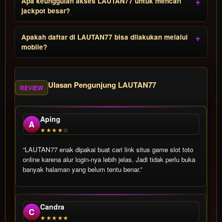
Apa keunggulan akses LAUTAN77 untuk mencari
jackpot besar?
Apakah daftar di LAUTAN77 bisa dilakukan melalui
mobile?
Ulasan Pengunjung LAUTAN77
REVIEW
Aping
A
★★★★☆
“LAUTAN77 enak dipakai buat cari link situs game slot toto
online karena alur login-nya lebih jelas. Jadi tidak perlu buka
banyak halaman yang belum tentu benar.”
Candra
C
★★★★★