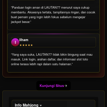
”Panduan login aman di LAUTAN77 menurut saya cukup
membantu. Aksesnya tertata, tampilannya ringan, dan cocok
buat pemain yang ingin lebih fokus sebelum mengejar
jackpot besar.”
Ilham
I
★★★★★
“Yang saya suka, LAUTAN77 tidak bikin bingung saat mau
masuk. Link login, arahan daftar, dan informasi slot toto
online terasa lebih rapi dalam satu halaman.”
Show More
Kunjungi Situs
Info Mahjong