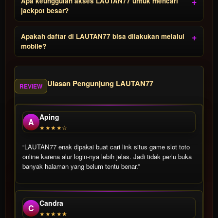
Apa keunggulan akses LAUTAN77 untuk mencari
jackpot besar?
Apakah daftar di LAUTAN77 bisa dilakukan melalui
mobile?
Ulasan Pengunjung LAUTAN77
REVIEW
Aping
A
★★★★☆
“LAUTAN77 enak dipakai buat cari link situs game slot toto
online karena alur login-nya lebih jelas. Jadi tidak perlu buka
banyak halaman yang belum tentu benar.”
Candra
C
★★★★★