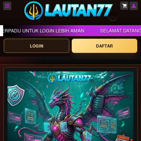
 UNTUK LOGIN LEBIH AMAN
SELAMAT DATANG DI LAU
LOGIN
DAFTAR