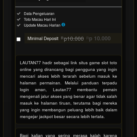
Informasi
Included:
Data Pengeluaran
Toto
Included:
Toto Macau Hari Ini
Macau
Included:
Update Macau Harian
SELECTED
88
$
p10.000
p 10.000
Minimal Deposit
R
R
Use, by
you or
one
client, in
LAUTAN77 hadir sebagai link situs game slot toto
a single
online yang dirancang bagi pengguna yang ingin
end
mencari akses lebih terarah sebelum masuk ke
product
halaman permainan. Melalui panduan terpadu
which
login aman, Lautan77 membantu pemain
end
mengenali jalur akses yang benar agar tidak salah
users
masuk ke halaman tiruan, terutama bagi mereka
are not
yang ingin membangun peluang lebih baik dalam
charged
mengejar jackpot besar secara lebih tertata.
for. The
total
price
Bagi kalian yang sering merasa kalah karena