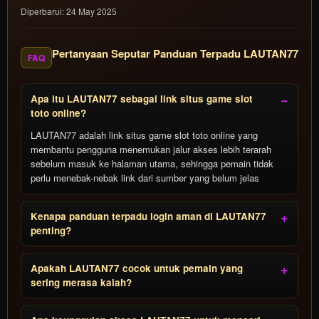
Diperbarui: 24 May 2025
Pertanyaan Seputar Panduan Terpadu LAUTAN77
FAQ
Apa itu LAUTAN77 sebagai link situs game slot
toto online?
LAUTAN77 adalah link situs game slot toto online yang
membantu pengguna menemukan jalur akses lebih terarah
sebelum masuk ke halaman utama, sehingga pemain tidak
perlu menebak-nebak link dari sumber yang belum jelas
Kenapa panduan terpadu login aman di LAUTAN77
penting?
Apakah LAUTAN77 cocok untuk pemain yang
sering merasa kalah?