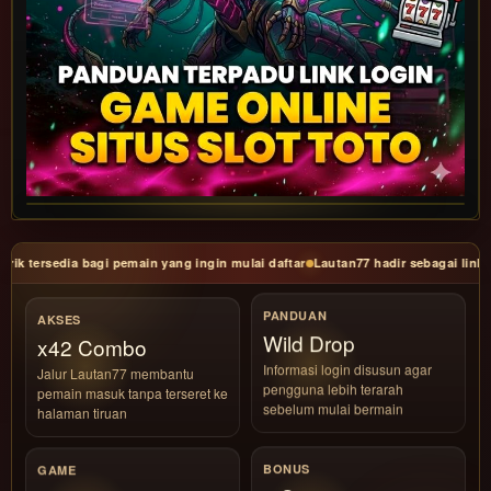
edia bagi pemain yang ingin mulai daftar
Lautan77 hadir sebagai link situs ga
PANDUAN
AKSES
Fast Match
x42 Combo
Informasi login disusun agar
Jalur Lautan77 membantu
pengguna lebih terarah
pemain masuk tanpa terseret ke
sebelum mulai bermain
halaman tiruan
BONUS
GAME