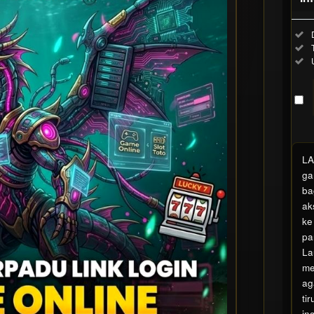
In
SE
Us
pr
Th
bu
View
lice
LA
detai
ga
ba
ak
ke
p
L
me
ag
ti
in