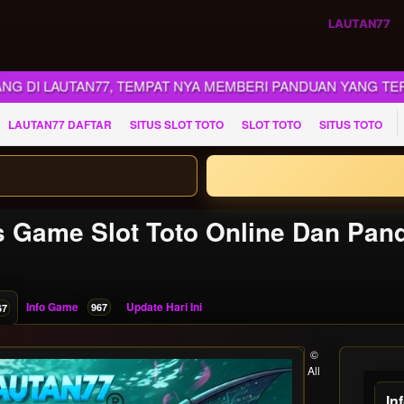
LAUTAN77
7, TEMPAT NYA MEMBERI PANDUAN YANG TERPADU UNTUK L
LAUTAN77 DAFTAR
SITUS SLOT TOTO
SLOT TOTO
SITUS TOTO
us Game Slot Toto Online Dan Pa
Info Game
Update Hari Ini
967
67
s
©
All
In