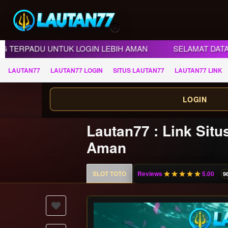
UK LOGIN LEBIH AMAN
SELAMAT DATANG DI LAUTAN7
LAUTAN77
LAUTAN77 LOGIN
SITUS LAUTAN77
LAUTAN77 LINK
LOGIN
Lautan77 : Link Sit
Aman
5.00
SLOT TOTO
Reviews
5.00
9
star