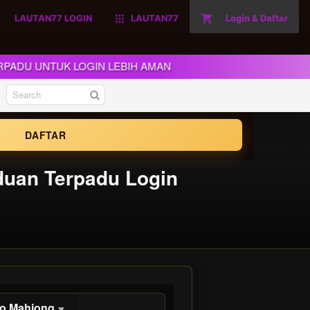
LAUTAN77 LOGIN
LAUTAN77
Login & Daftar
OGIN LEBIH AMAN
Search
LAUTAN77
DAFTAR
nduan Terpadu Login
fo Mahjong