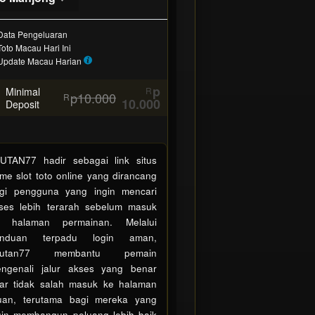
88
formasi Toto Macau
$
Included:
Data Pengeluaran
LECTED
Included:
Toto Macau Hari Ini
e, by you or one client, in a single end
Included:
Update Macau Harian
oduct which end users
are not
charged for.
e total price includes the item price and a
p
Minimal
R
p10.000
R
yer fee.
10.000
Deposit
nse
UTAN77 hadir sebagai link situs
ls
me slot toto online yang dirancang
gi pengguna yang ingin mencari
ses lebih terarah sebelum masuk
 halaman permainan. Melalui
anduan terpadu login aman,
autan77 membantu pemain
ngenali jalur akses yang benar
ar tidak salah masuk ke halaman
ruan, terutama bagi mereka yang
gin membangun peluang lebih baik