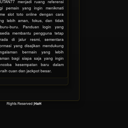
UTAN77 menjadi ruang referensi
gi pemain yang ingin menikmati
me slot toto online dengan cara
ng lebih aman, fokus, dan tidak
rburu-buru. Panduan login yang
rsedia membantu pengguna tetap
rada di jalur resmi, sementara
formasi yang disajikan mendukung
ngalaman bermain yang lebih
aman bagi siapa saja yang ingin
ncoba kesempatan baru dalam
raih cuan dan jackpot besar.
Rights Reserved |
HaH