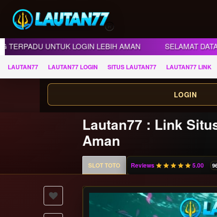
UK LOGIN LEBIH AMAN
SELAMAT DATANG DI LAUTAN7
LAUTAN77
LAUTAN77 LOGIN
SITUS LAUTAN77
LAUTAN77 LINK
LOGIN
Lautan77 : Link Sit
Aman
5.00
SLOT TOTO
Reviews
5.00
9
star