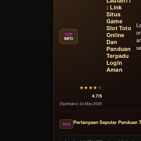
Lautan77
: Link
Situs
Game
La
Slot Toto
on
Online
TOP
INFO
am
Dan
se
Panduan
Terpadu
Login
Aman
★★★★☆
4.7/5
Diperbarui: 24 May 2025
Pertanyaan Seputar Panduan
FAQ