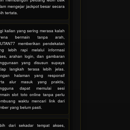
lam mengejar jackpot besar secara
ih tertata.
gi kalian yang sering merasa kalah
arena bermain tanpa arah,
UTAN77 memberikan pendekatan
aman membantu pemain tidak salah akses
Jalur masuk Lautan77 dibuat l
ng lebih rapi melalui informasi
ses, arahan login, dan gambaran
nggunaan yang disusun supaya
tiap langkah terasa lebih jelas.
ngan halaman yang responsif
rta alur masuk yang praktis,
engguna dapat memulai sesi
rmain slot toto online tanpa perlu
mbuang waktu mencari link dari
mber yang belum pasti.
bih dari sekadar tempat akses,