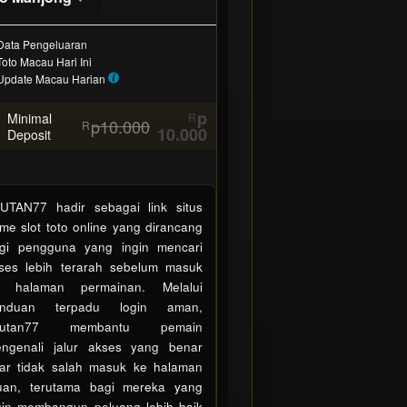
88
formasi Toto Macau
$
Included:
Data Pengeluaran
LECTED
Included:
Toto Macau Hari Ini
e, by you or one client, in a single end
Included:
Update Macau Harian
oduct which end users
are not
charged for.
e total price includes the item price and a
p
Minimal
R
p10.000
R
yer fee.
10.000
Deposit
nse
UTAN77 hadir sebagai link situs
ls
me slot toto online yang dirancang
gi pengguna yang ingin mencari
ses lebih terarah sebelum masuk
 halaman permainan. Melalui
anduan terpadu login aman,
autan77 membantu pemain
ngenali jalur akses yang benar
ar tidak salah masuk ke halaman
ruan, terutama bagi mereka yang
gin membangun peluang lebih baik