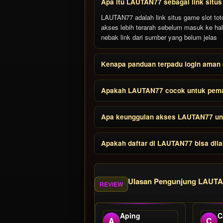
Apa itu LAUTAN77 sebagai link situs 
LAUTAN77 adalah link situs game slot t
akses lebih terarah sebelum masuk ke ha
nebak link dari sumber yang belum jelas
Kenapa panduan terpadu login aman
Apakah LAUTAN77 cocok untuk pemai
Apa keunggulan akses LAUTAN77 unt
Apakah daftar di LAUTAN77 bisa dila
Ulasan Pengunjung LAUT
REVIEW
Aping
C
A
C