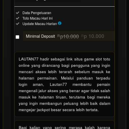
Informasi
Included:
Data Pengeluaran
Toto
Included:
Toto Macau Hari Ini
Macau
Included:
Update Macau Harian
SELECTED
88
$
p10.000
p 10.000
Minimal Deposit
R
R
Use, by
you or
one
client, in
LAUTAN77 hadir sebagai link situs game slot toto
a single
online yang dirancang bagi pengguna yang ingin
end
mencari akses lebih terarah sebelum masuk ke
product
halaman permainan. Melalui panduan terpadu
which
login aman, Lautan77 membantu pemain
end
mengenali jalur akses yang benar agar tidak salah
users
masuk ke halaman tiruan, terutama bagi mereka
are not
yang ingin membangun peluang lebih baik dalam
charged
mengejar jackpot besar secara lebih tertata.
for. The
total
price
Bagi kalian yang sering merasa kalah karena