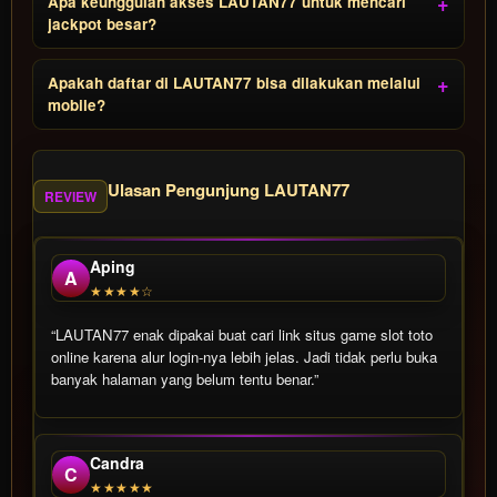
Apa keunggulan akses LAUTAN77 untuk mencari
jackpot besar?
Apakah daftar di LAUTAN77 bisa dilakukan melalui
mobile?
Ulasan Pengunjung LAUTAN77
REVIEW
Aping
A
★★★★☆
“LAUTAN77 enak dipakai buat cari link situs game slot toto
online karena alur login-nya lebih jelas. Jadi tidak perlu buka
banyak halaman yang belum tentu benar.”
Candra
C
★★★★★