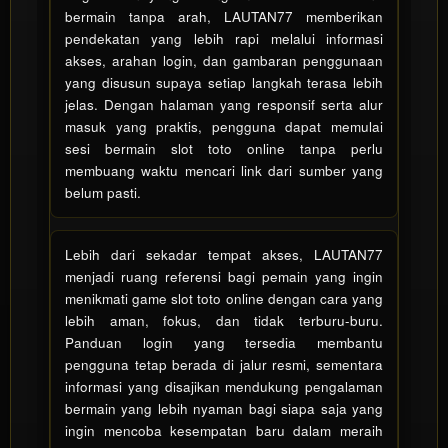
includes
bermain tanpa arah, LAUTAN77 memberikan
the item
pendekatan yang lebih rapi melalui informasi
price
akses, arahan login, dan gambaran penggunaan
and a
yang disusun supaya setiap langkah terasa lebih
buyer
jelas. Dengan halaman yang responsif serta alur
fee.
masuk yang praktis, pengguna dapat memulai
sesi bermain slot toto online tanpa perlu
View
membuang waktu mencari link dari sumber yang
license
belum pasti.
details
Lebih dari sekadar tempat akses, LAUTAN77
menjadi ruang referensi bagi pemain yang ingin
menikmati game slot toto online dengan cara yang
lebih aman, fokus, dan tidak terburu-buru.
Panduan login yang tersedia membantu
pengguna tetap berada di jalur resmi, sementara
informasi yang disajikan mendukung pengalaman
bermain yang lebih nyaman bagi siapa saja yang
ingin mencoba kesempatan baru dalam meraih