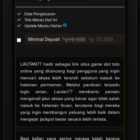
Informasi
Included:
Data Pengeluaran
Toto
Included:
Toto Macau Hari Ini
Macau
Included:
Update Macau Harian
SELECTED
88
$
p10.000
p 10.000
Minimal Deposit
R
R
Use, by
you or
one
client, in
LAUTAN77 hadir sebagai link situs game slot toto
a single
online yang dirancang bagi pengguna yang ingin
end
mencari akses lebih terarah sebelum masuk ke
product
halaman permainan. Melalui panduan terpadu
which
login aman, Lautan77 membantu pemain
end
mengenali jalur akses yang benar agar tidak salah
users
masuk ke halaman tiruan, terutama bagi mereka
are not
yang ingin membangun peluang lebih baik dalam
charged
mengejar jackpot besar secara lebih tertata.
for. The
total
price
Bagi kalian yang sering merasa kalah karena