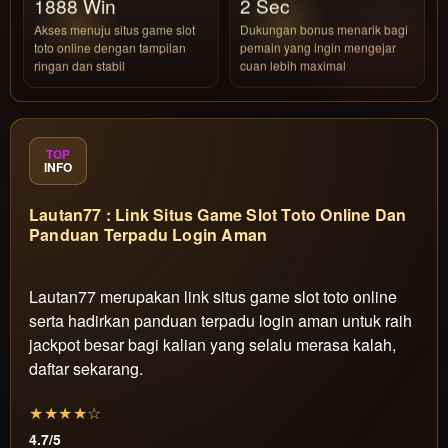
2 Sec
1888 Win
Dukungan bonus menarik bagi
Akses menuju situs game slot
pemain yang ingin mengejar
toto online dengan tampilan
cuan lebih maximal
ringan dan stabil
TOP
INFO
Lautan77 : Link Situs Game Slot Toto Online Dan
Panduan Terpadu Login Aman
Lautan77 merupakan link situs game slot toto online
serta hadirkan panduan terpadu login aman untuk raih
jackpot besar bagi kalian yang selalu merasa kalah,
daftar sekarang.
★★★★☆
4.7/5