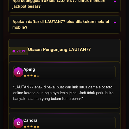
Apa keunggulan akses LAUTAN77 untuk mencari
jackpot besar?
Apakah daftar di LAUTAN77 bisa dilakukan melalui
mobile?
Ulasan Pengunjung LAUTAN77
REVIEW
Aping
A
★★★★☆
“LAUTAN77 enak dipakai buat cari link situs game slot toto
online karena alur login-nya lebih jelas. Jadi tidak perlu buka
banyak halaman yang belum tentu benar.”
Candra
C
★★★★★