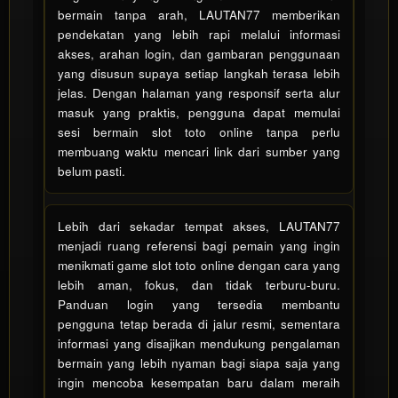
includes
bermain tanpa arah, LAUTAN77 memberikan
the item
pendekatan yang lebih rapi melalui informasi
price
akses, arahan login, dan gambaran penggunaan
and a
yang disusun supaya setiap langkah terasa lebih
buyer
jelas. Dengan halaman yang responsif serta alur
fee.
masuk yang praktis, pengguna dapat memulai
sesi bermain slot toto online tanpa perlu
View
membuang waktu mencari link dari sumber yang
license
belum pasti.
details
Lebih dari sekadar tempat akses, LAUTAN77
menjadi ruang referensi bagi pemain yang ingin
menikmati game slot toto online dengan cara yang
lebih aman, fokus, dan tidak terburu-buru.
Panduan login yang tersedia membantu
pengguna tetap berada di jalur resmi, sementara
informasi yang disajikan mendukung pengalaman
bermain yang lebih nyaman bagi siapa saja yang
ingin mencoba kesempatan baru dalam meraih