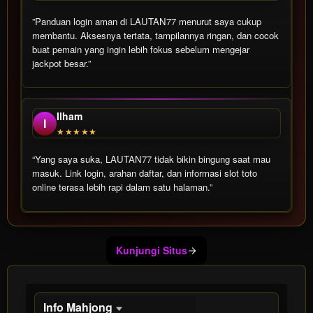
”Panduan login aman di LAUTAN77 menurut saya cukup
membantu. Aksesnya tertata, tampilannya ringan, dan cocok
buat pemain yang ingin lebih fokus sebelum mengejar
jackpot besar.”
Ilham
I
★★★★★
“Yang saya suka, LAUTAN77 tidak bikin bingung saat mau
masuk. Link login, arahan daftar, dan informasi slot toto
online terasa lebih rapi dalam satu halaman.”
Show More
Kunjungi Situs
Info Mahjong