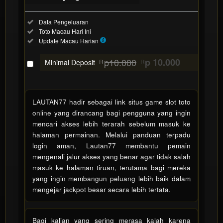
Informasi
Included:
Data Pengeluaran
Toto
Included:
Toto Macau Hari Ini
Macau
Included:
Update Macau Harian
SELECTED
88
$
p10.000
p 10.000
Minimal Deposit
R
R
Use, by
you or
one
client, in
LAUTAN77 hadir sebagai link situs game slot toto
a single
online yang dirancang bagi pengguna yang ingin
end
mencari akses lebih terarah sebelum masuk ke
product
halaman permainan. Melalui panduan terpadu
which
login aman, Lautan77 membantu pemain
end
mengenali jalur akses yang benar agar tidak salah
users
masuk ke halaman tiruan, terutama bagi mereka
are not
yang ingin membangun peluang lebih baik dalam
charged
mengejar jackpot besar secara lebih tertata.
for. The
total
price
Bagi kalian yang sering merasa kalah karena