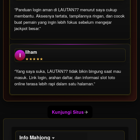
”Panduan login aman di LAUTAN77 menurut saya cukup
membantu. Aksesnya tertata, tampilannya ringan, dan cocok
buat pemain yang ingin lebih fokus sebelum mengejar
jackpot besar.”
Ilham
I
★★★★★
“Yang saya suka, LAUTAN77 tidak bikin bingung saat mau
masuk. Link login, arahan daftar, dan informasi slot toto
online terasa lebih rapi dalam satu halaman.”
Show More
Kunjungi Situs
Info Mahjong