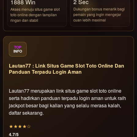
2 Sec
1888 Win
Dukungan bonus menarik bagi
Akses menuju situs game slot
pemain yang ingin mengejar
toto online dengan tampilan
cuan lebih maximal
ringan dan stabil
TOP
INFO
Lautan77 : Link Situs Game Slot Toto Online Dan
Panduan Terpadu Login Aman
Lautan77 merupakan link situs game slot toto online
serta hadirkan panduan terpadu login aman untuk raih
jackpot besar bagi kalian yang selalu merasa kalah,
daftar sekarang.
★★★★☆
4.7/5