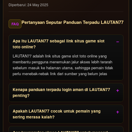
Diperbarui: 24 May 2025
Pertanyaan Seputar Panduan Terpadu LAUTAN77
FAQ
Apa itu LAUTAN77 sebagai link situs game slot
toto online?
LAUTAN77 adalah link situs game slot toto online yang
membantu pengguna menemukan jalur akses lebih terarah
sebelum masuk ke halaman utama, sehingga pemain tidak
perlu menebak-nebak link dari sumber yang belum jelas
Kenapa panduan terpadu login aman di LAUTAN77
penting?
Apakah LAUTAN77 cocok untuk pemain yang
sering merasa kalah?