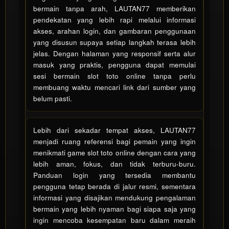
includes
bermain tanpa arah, LAUTAN77 memberikan
the item
pendekatan yang lebih rapi melalui informasi
price
akses, arahan login, dan gambaran penggunaan
and a
yang disusun supaya setiap langkah terasa lebih
buyer
jelas. Dengan halaman yang responsif serta alur
fee.
masuk yang praktis, pengguna dapat memulai
sesi bermain slot toto online tanpa perlu
View
membuang waktu mencari link dari sumber yang
license
belum pasti.
details
Lebih dari sekadar tempat akses, LAUTAN77
menjadi ruang referensi bagi pemain yang ingin
menikmati game slot toto online dengan cara yang
lebih aman, fokus, dan tidak terburu-buru.
Panduan login yang tersedia membantu
pengguna tetap berada di jalur resmi, sementara
informasi yang disajikan mendukung pengalaman
bermain yang lebih nyaman bagi siapa saja yang
ingin mencoba kesempatan baru dalam meraih