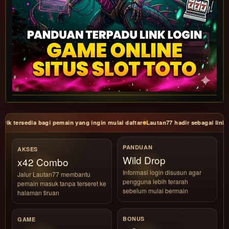
sedia bagi pemain yang ingin mulai daftar
Lautan77 hadir sebagai link situs g
PANDUAN
AKSES
Fast Match
x42 Combo
Informasi login disusun agar
Jalur Lautan77 membantu
pengguna lebih terarah
pemain masuk tanpa terseret ke
sebelum mulai bermain
halaman tiruan
BONUS
GAME