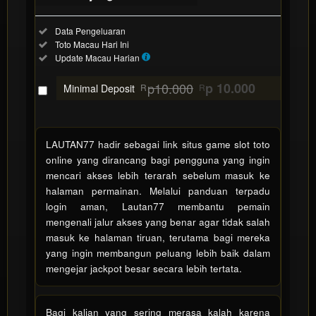
Informasi
Included:
Data Pengeluaran
Toto
Included:
Toto Macau Hari Ini
Macau
Included:
Update Macau Harian
SELECTED
88
$
p10.000
p 10.000
Minimal Deposit
R
R
Use, by
you or
one
client, in
LAUTAN77 hadir sebagai link situs game slot toto
a single
online yang dirancang bagi pengguna yang ingin
end
mencari akses lebih terarah sebelum masuk ke
product
halaman permainan. Melalui panduan terpadu
which
login aman, Lautan77 membantu pemain
end
mengenali jalur akses yang benar agar tidak salah
users
masuk ke halaman tiruan, terutama bagi mereka
are not
yang ingin membangun peluang lebih baik dalam
charged
mengejar jackpot besar secara lebih tertata.
for. The
total
price
Bagi kalian yang sering merasa kalah karena