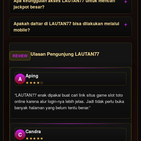
Apa keunggulan akses LAUTAN77 untuk mencari
jackpot besar?
Apakah daftar di LAUTAN77 bisa dilakukan melalui
mobile?
Ulasan Pengunjung LAUTAN77
REVIEW
Aping
A
★★★★☆
“LAUTAN77 enak dipakai buat cari link situs game slot toto
online karena alur login-nya lebih jelas. Jadi tidak perlu buka
banyak halaman yang belum tentu benar.”
Candra
C
★★★★★