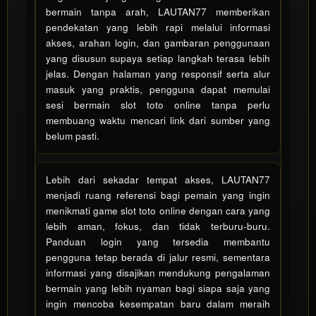
includes
bermain tanpa arah, LAUTAN77 memberikan
the item
pendekatan yang lebih rapi melalui informasi
price
akses, arahan login, dan gambaran penggunaan
and a
yang disusun supaya setiap langkah terasa lebih
buyer
jelas. Dengan halaman yang responsif serta alur
fee.
masuk yang praktis, pengguna dapat memulai
sesi bermain slot toto online tanpa perlu
View
membuang waktu mencari link dari sumber yang
license
belum pasti.
details
Lebih dari sekadar tempat akses, LAUTAN77
menjadi ruang referensi bagi pemain yang ingin
menikmati game slot toto online dengan cara yang
lebih aman, fokus, dan tidak terburu-buru.
Panduan login yang tersedia membantu
pengguna tetap berada di jalur resmi, sementara
informasi yang disajikan mendukung pengalaman
bermain yang lebih nyaman bagi siapa saja yang
ingin mencoba kesempatan baru dalam meraih