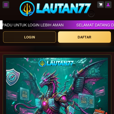
UNTUK LOGIN LEBIH AMAN
SELAMAT DATANG DI LAUTA
LOGIN
DAFTAR