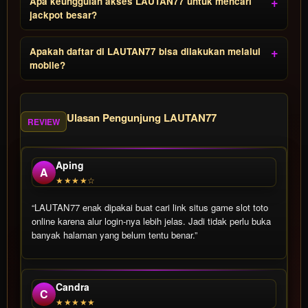
Apa keunggulan akses LAUTAN77 untuk mencari
jackpot besar?
Apakah daftar di LAUTAN77 bisa dilakukan melalui
mobile?
Ulasan Pengunjung LAUTAN77
REVIEW
Aping
A
★★★★☆
“LAUTAN77 enak dipakai buat cari link situs game slot toto
online karena alur login-nya lebih jelas. Jadi tidak perlu buka
banyak halaman yang belum tentu benar.”
Candra
C
★★★★★