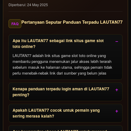
Diperbarui: 24 May 2025
Pertanyaan Seputar Panduan Terpadu LAUTAN77
FAQ
Apa itu LAUTAN77 sebagai link situs game slot
toto online?
LAUTAN77 adalah link situs game slot toto online yang
membantu pengguna menemukan jalur akses lebih terarah
sebelum masuk ke halaman utama, sehingga pemain tidak
perlu menebak-nebak link dari sumber yang belum jelas
Kenapa panduan terpadu login aman di LAUTAN77
penting?
Apakah LAUTAN77 cocok untuk pemain yang
sering merasa kalah?