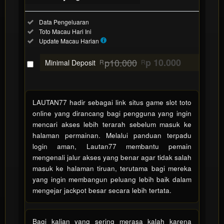
Informasi
Included:
Data Pengeluaran
Toto
Included:
Toto Macau Hari Ini
Macau
Included:
Update Macau Harian
SELECTED
88
$
p10.000
p 10.000
Minimal Deposit
R
R
Use, by
you or
one
client, in
LAUTAN77 hadir sebagai link situs game slot toto
a single
online yang dirancang bagi pengguna yang ingin
end
mencari akses lebih terarah sebelum masuk ke
product
halaman permainan. Melalui panduan terpadu
which
login aman, Lautan77 membantu pemain
end
mengenali jalur akses yang benar agar tidak salah
users
masuk ke halaman tiruan, terutama bagi mereka
are not
yang ingin membangun peluang lebih baik dalam
charged
mengejar jackpot besar secara lebih tertata.
for. The
total
price
Bagi kalian yang sering merasa kalah karena