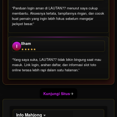
”Panduan login aman di LAUTAN77 menurut saya cukup
membantu. Aksesnya tertata, tampilannya ringan, dan cocok
buat pemain yang ingin lebih fokus sebelum mengejar
jackpot besar.”
Ilham
I
★★★★★
“Yang saya suka, LAUTAN77 tidak bikin bingung saat mau
masuk. Link login, arahan daftar, dan informasi slot toto
online terasa lebih rapi dalam satu halaman.”
Show More
Kunjungi Situs
Info Mahjong