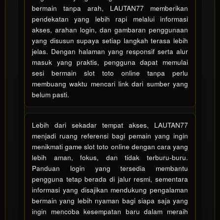
includes
bermain tanpa arah, LAUTAN77 memberikan
the item
pendekatan yang lebih rapi melalui informasi
price
akses, arahan login, dan gambaran penggunaan
and a
yang disusun supaya setiap langkah terasa lebih
buyer
jelas. Dengan halaman yang responsif serta alur
fee.
masuk yang praktis, pengguna dapat memulai
sesi bermain slot toto online tanpa perlu
View
membuang waktu mencari link dari sumber yang
license
belum pasti.
details
Lebih dari sekadar tempat akses, LAUTAN77
menjadi ruang referensi bagi pemain yang ingin
menikmati game slot toto online dengan cara yang
lebih aman, fokus, dan tidak terburu-buru.
Panduan login yang tersedia membantu
pengguna tetap berada di jalur resmi, sementara
informasi yang disajikan mendukung pengalaman
bermain yang lebih nyaman bagi siapa saja yang
ingin mencoba kesempatan baru dalam meraih