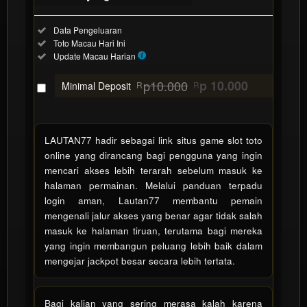
Informasi
Included:
Data Pengeluaran
Toto
Included:
Toto Macau Hari Ini
Macau
Included:
Update Macau Harian
SELECTED
88
$
p10.000
p 10.000
Minimal Deposit
R
R
Use, by
you or
one
client, in
LAUTAN77 hadir sebagai link situs game slot toto
a single
online yang dirancang bagi pengguna yang ingin
end
mencari akses lebih terarah sebelum masuk ke
product
halaman permainan. Melalui panduan terpadu
which
login aman, Lautan77 membantu pemain
end
mengenali jalur akses yang benar agar tidak salah
users
masuk ke halaman tiruan, terutama bagi mereka
are not
yang ingin membangun peluang lebih baik dalam
charged
mengejar jackpot besar secara lebih tertata.
for. The
total
price
Bagi kalian yang sering merasa kalah karena