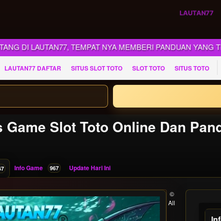
LAUTAN77
77, TEMPAT NYA MEMBERI PANDUAN YANG TERPADU UNTUK 
LAUTAN77 DAFTAR
SITUS SLOT TOTO
SLOT TOTO
SITUS TOTO
us Game Slot Toto Online Dan Pa
Info Game
Update Hari Ini
967
67
s
©
All
In