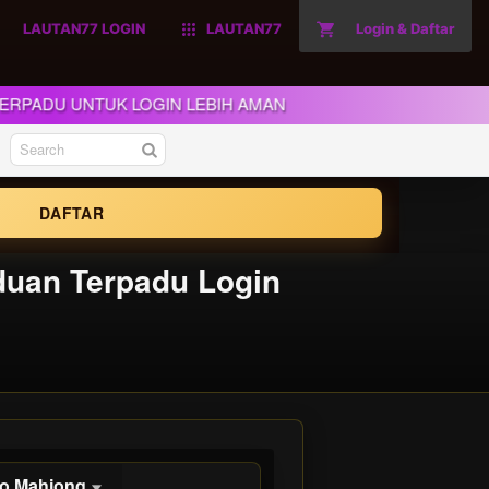
LAUTAN77 LOGIN
LAUTAN77
Login & Daftar
LOGIN LEBIH AMAN
Search
LAUTAN77
DAFTAR
nduan Terpadu Login
fo Mahjong