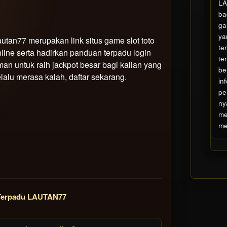
LA
ba
ga
ya
utan77 merupakan link situs game slot toto
te
line serta hadirkan panduan terpadu login
te
an untuk raih jackpot besar bagi kalian yang
be
lalu merasa kalah, daftar sekarang.
in
pe
ny
me
me
 Terpadu LAUTAN77