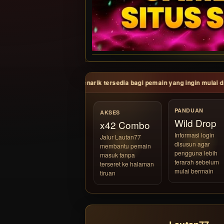
aru
Bonus menarik tersedia bagi pemain yang ingin mulai daftar
Lautan77
PANDUAN
AKSES
Fast Match
x18 Combo
Informasi login
Jalur Lautan77
disusun agar
membantu pemain
pengguna lebih
masuk tanpa
terarah sebelum
terseret ke halaman
mulai bermain
tiruan