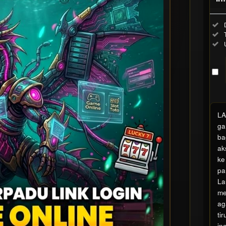
In
SE
Us
pr
Th
bu
View
lice
LA
detai
ga
ba
ak
ke
p
L
me
ag
ti
in