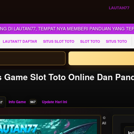
LAUTAN77
7, TEMPAT NYA MEMBERI PANDUAN YANG TERPADU UNTUK L
LAUTAN77 DAFTAR
SITUS SLOT TOTO
SLOT TOTO
SITUS TOTO
us Game Slot Toto Online Dan Pa
Info Game
Update Hari Ini
967
67
s
©
All
In