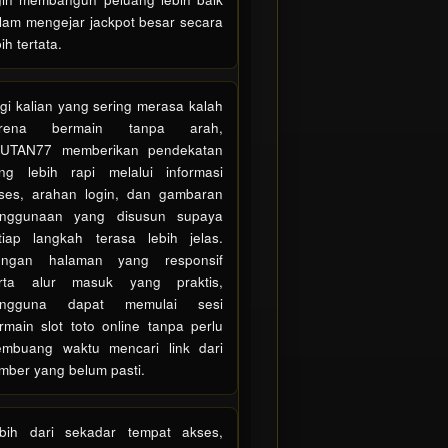
lam mengejar jackpot besar secara
ih tertata.
gi kalian yang sering merasa kalah
arena bermain tanpa arah,
UTAN77 memberikan pendekatan
 aman membantu pemain tidak salah akses
Jalur masuk Lautan77 dibuat l
ng lebih rapi melalui informasi
ses, arahan login, dan gambaran
nggunaan yang disusun supaya
tiap langkah terasa lebih jelas.
ngan halaman yang responsif
rta alur masuk yang praktis,
engguna dapat memulai sesi
rmain slot toto online tanpa perlu
mbuang waktu mencari link dari
mber yang belum pasti.
bih dari sekadar tempat akses,