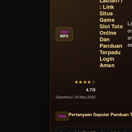
Lautan77
: Link
Situs
Game
La
Slot Toto
on
Online
TOP
INFO
am
Dan
se
Panduan
Terpadu
Login
Aman
★★★★☆
4.7/5
Diperbarui: 24 May 2025
Pertanyaan Seputar Panduan
FAQ