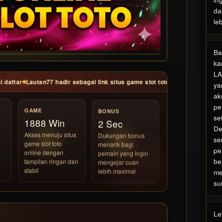
da
leb
Ba
k
LA
n77 hadir sebagai link situs game slot toto online
Panduan terpadu login
ya
ak
pe
BONUS
GAME
se
2 Sec
1888 Win
De
Dukungan bonus
Akses menuju situs
se
menarik bagi
game slot toto
p
pemain yang ingin
online dengan
mengejar cuan
be
tampilan ringan dan
lebih maximal
stabil
me
su
Le