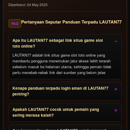
Diperbarui: 24 May 2025
Pertanyaan Seputar Panduan Terpadu LAUTAN77
FAQ
Apa itu LAUTAN77 sebagai link situs game slot
toto online?
LAUTAN77 adalah link situs game slot toto online yang
membantu pengguna menemukan jalur akses lebih terarah
sebelum masuk ke halaman utama, sehingga pemain tidak
perlu menebak-nebak link dari sumber yang belum jelas
Kenapa panduan terpadu login aman di LAUTAN77
penting?
Apakah LAUTAN77 cocok untuk pemain yang
sering merasa kalah?