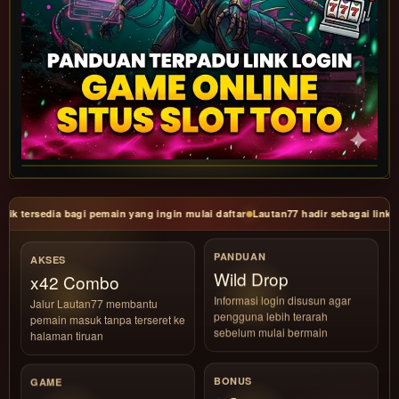
ia bagi pemain yang ingin mulai daftar
Lautan77 hadir sebagai link situs game
PANDUAN
AKSES
Fast Match
x18 Combo
Informasi login disusun agar
Jalur Lautan77 membantu
pengguna lebih terarah
pemain masuk tanpa terseret ke
sebelum mulai bermain
halaman tiruan
BONUS
GAME