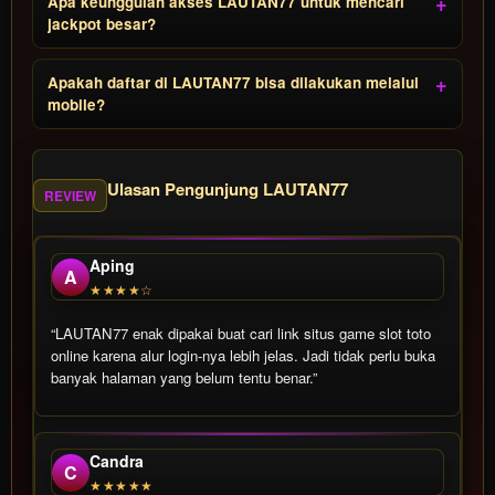
Apa keunggulan akses LAUTAN77 untuk mencari
jackpot besar?
Apakah daftar di LAUTAN77 bisa dilakukan melalui
mobile?
Ulasan Pengunjung LAUTAN77
REVIEW
Aping
A
★★★★☆
“LAUTAN77 enak dipakai buat cari link situs game slot toto
online karena alur login-nya lebih jelas. Jadi tidak perlu buka
banyak halaman yang belum tentu benar.”
Candra
C
★★★★★