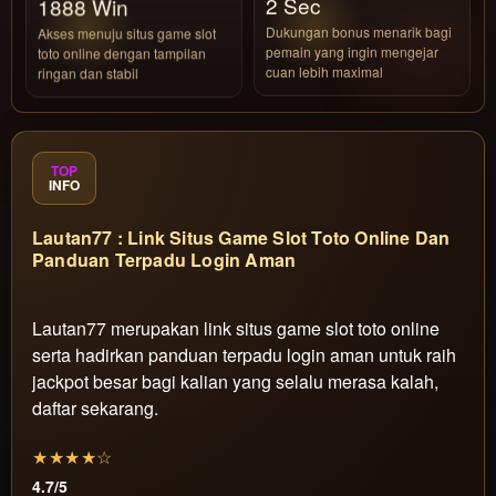
2 Sec
1888 Win
Dukungan bonus menarik bagi
Akses menuju situs game slot
pemain yang ingin mengejar
toto online dengan tampilan
cuan lebih maximal
ringan dan stabil
TOP
INFO
Lautan77 : Link Situs Game Slot Toto Online Dan
Panduan Terpadu Login Aman
Lautan77 merupakan link situs game slot toto online
serta hadirkan panduan terpadu login aman untuk raih
jackpot besar bagi kalian yang selalu merasa kalah,
daftar sekarang.
★★★★☆
4.7/5