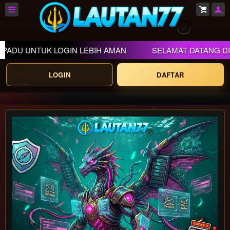
NTUK LOGIN LEBIH AMAN
SELAMAT DATANG DI LAUTA
LOGIN
DAFTAR