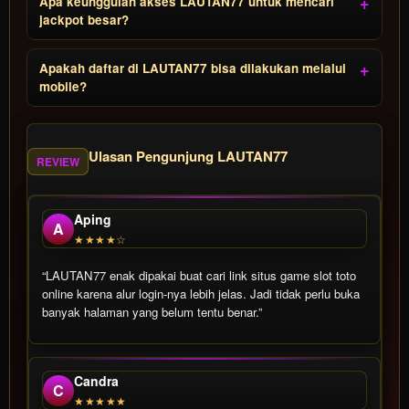
Apa keunggulan akses LAUTAN77 untuk mencari
jackpot besar?
Apakah daftar di LAUTAN77 bisa dilakukan melalui
mobile?
Ulasan Pengunjung LAUTAN77
REVIEW
Aping
A
★★★★☆
“LAUTAN77 enak dipakai buat cari link situs game slot toto
online karena alur login-nya lebih jelas. Jadi tidak perlu buka
banyak halaman yang belum tentu benar.”
Candra
C
★★★★★