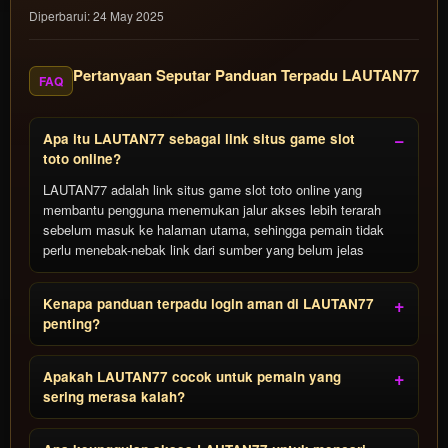
Diperbarui: 24 May 2025
Pertanyaan Seputar Panduan Terpadu LAUTAN77
FAQ
Apa itu LAUTAN77 sebagai link situs game slot
toto online?
LAUTAN77 adalah link situs game slot toto online yang
membantu pengguna menemukan jalur akses lebih terarah
sebelum masuk ke halaman utama, sehingga pemain tidak
perlu menebak-nebak link dari sumber yang belum jelas
Kenapa panduan terpadu login aman di LAUTAN77
penting?
Apakah LAUTAN77 cocok untuk pemain yang
sering merasa kalah?