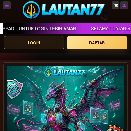
 UNTUK LOGIN LEBIH AMAN
SELAMAT DATANG DI LAUT
LOGIN
DAFTAR