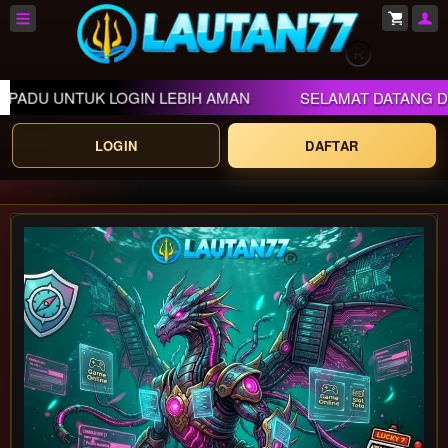
UNTUK LOGIN LEBIH AMAN
SELAMAT DATANG DI LAUTA
LOGIN
DAFTAR