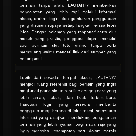
includes
bermain tanpa arah, LAUTAN77 memberikan
the item
pendekatan yang lebih rapi melalui informasi
price
akses, arahan login, dan gambaran penggunaan
and a
yang disusun supaya setiap langkah terasa lebih
buyer
jelas. Dengan halaman yang responsif serta alur
fee.
masuk yang praktis, pengguna dapat memulai
sesi bermain slot toto online tanpa perlu
View
membuang waktu mencari link dari sumber yang
license
belum pasti.
details
Lebih dari sekadar tempat akses, LAUTAN77
menjadi ruang referensi bagi pemain yang ingin
menikmati game slot toto online dengan cara yang
lebih aman, fokus, dan tidak terburu-buru.
Panduan login yang tersedia membantu
pengguna tetap berada di jalur resmi, sementara
informasi yang disajikan mendukung pengalaman
bermain yang lebih nyaman bagi siapa saja yang
ingin mencoba kesempatan baru dalam meraih