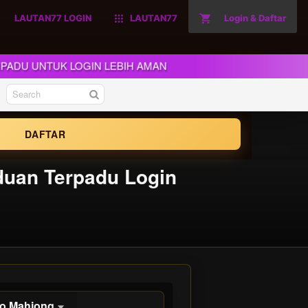
LAUTAN77 LOGIN
LAUTAN77
Login & Daftar
GIN LEBIH AMAN
Search
LAUTAN77
DAFTAR
nduan Terpadu Login
fo Mahjong