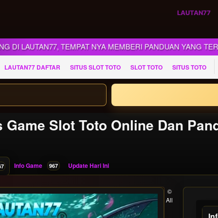
LAUTAN77
, TEMPAT NYA MEMBERI PANDUAN YANG TERPADU UNTUK LO
LAUTAN77 DAFTAR
SITUS SLOT TOTO
SLOT TOTO
SITUS TOTO
us Game Slot Toto Online Dan Pa
Info Game
Update Hari Ini
967
67
s
©
All
In