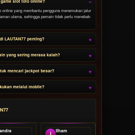
game slot toto online?
oto online yang membantu pengguna menemukan jalur
laman utama, sehingga pemain tidak perlu menebak-
 di LAUTAN77 penting?
n yang sering merasa kalah?
uk mencari jackpot besar?
kukan melalui mobile?
AN77
andra
Ilham
I